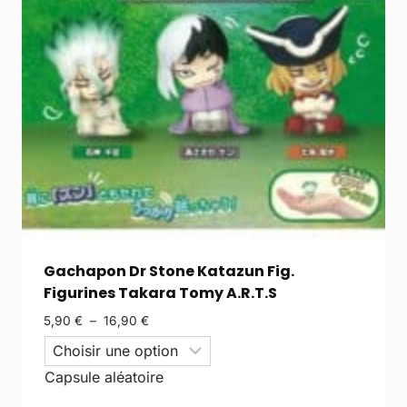
Gachapon Dr Stone Katazun Fig.
Figurines Takara Tomy A.R.T.S
5,90
€
–
16,90
€
Capsule aléatoire