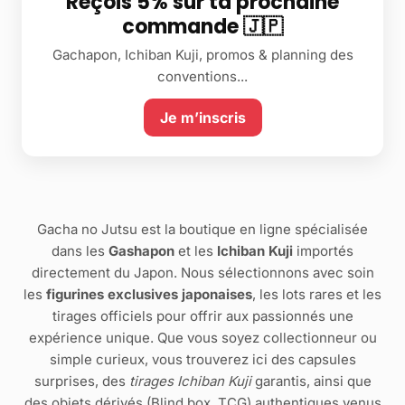
Reçois 5% sur ta prochaine
commande 🇯🇵
Gachapon, Ichiban Kuji, promos & planning des
conventions...
Je m’inscris
Gacha no Jutsu est la boutique en ligne spécialisée
dans les
Gashapon
et les
Ichiban Kuji
importés
directement du Japon. Nous sélectionnons avec soin
les
figurines exclusives japonaises
, les lots rares et les
tirages officiels pour offrir aux passionnés une
expérience unique. Que vous soyez collectionneur ou
simple curieux, vous trouverez ici des capsules
surprises, des
tirages Ichiban Kuji
garantis, ainsi que
des objets dérivés (Blind box, TCG) authentiques venus