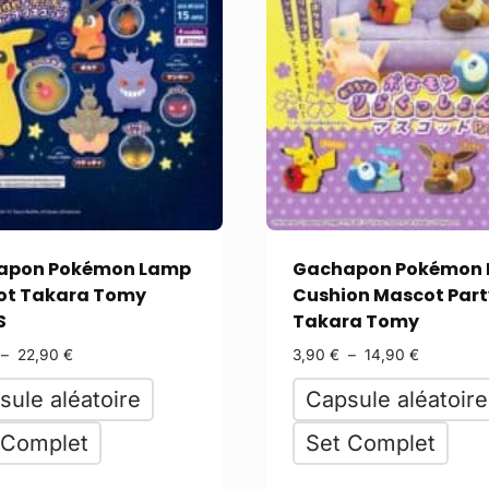
apon Pokémon Lamp
Gachapon Pokémon 
ot Takara Tomy
Cushion Mascot Part
S
Takara Tomy
–
22,90
€
3,90
€
–
14,90
€
sule aléatoire
Capsule aléatoire
 Complet
Set Complet