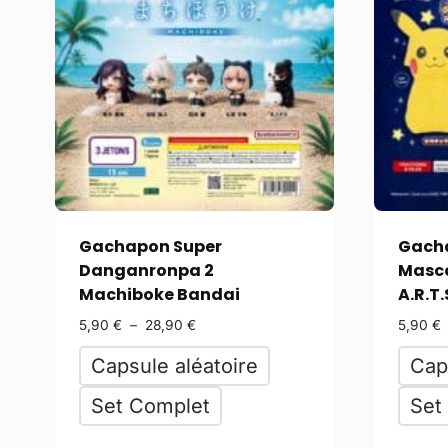
Gachapon Super
Gach
Danganronpa 2
Masc
Machiboke Bandai
A.R.T.
5,90
€
–
28,90
€
5,90
€
Capsule aléatoire
Cap
Set Complet
Set