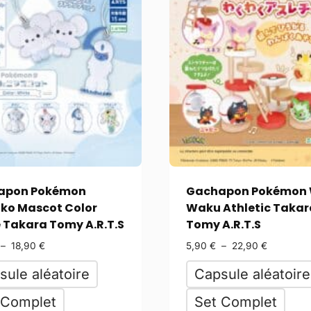
apon Pokémon
Gachapon Pokémon
ko Mascot Color
Waku Athletic Takar
 Takara Tomy A.R.T.S
Tomy A.R.T.S
–
18,90
€
5,90
€
–
22,90
€
sule aléatoire
Capsule aléatoire
 Complet
Set Complet