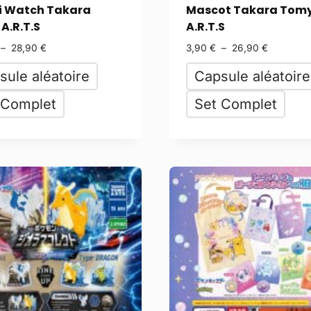
i Watch Takara
Mascot Takara Tom
A.R.T.S
A.R.T.S
–
28,90
€
3,90
€
–
26,90
€
sule aléatoire
Capsule aléatoire
 Complet
Set Complet