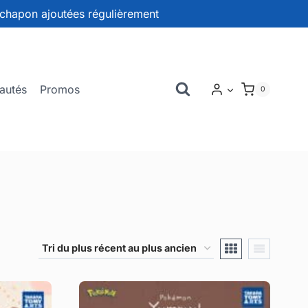
chapon ajoutées régulièrement
autés
Promos
0