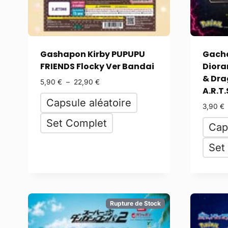
Gashapon Kirby PUPUPU
Gach
FRIENDS Flocky Ver Bandai
Diora
& Dra
5,90
€
–
22,90
€
A.R.T.
Capsule aléatoire
3,90
€
Set Complet
Cap
Set
Rupture de Stock