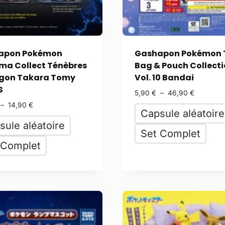
apon Pokémon
Gashapon Pokémon 
ma Collect Ténèbres
Bag & Pouch Collect
gon Takara Tomy
Vol. 10 Bandai
S
5,90
€
–
46,90
€
–
14,90
€
Capsule aléatoire
sule aléatoire
Set Complet
 Complet