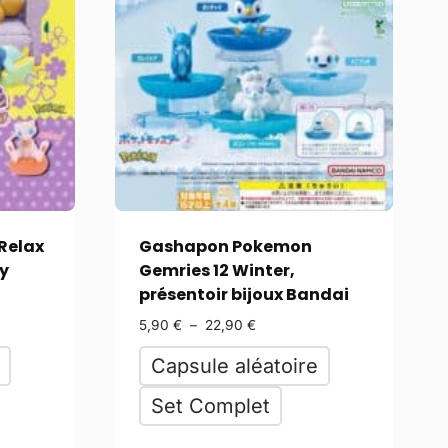
Relax
Gashapon Pokemon
y
Gemries 12 Winter,
présentoir bijoux Bandai
5,90
€
–
22,90
€
Capsule aléatoire
Set Complet