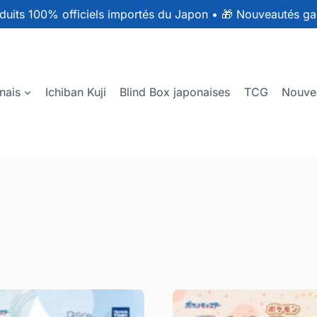
duits 100% officiels importés du Japon
•
🎁 Nouveautés ga
nais
Ichiban Kuji
Blind Box japonaises
TCG
Nouve