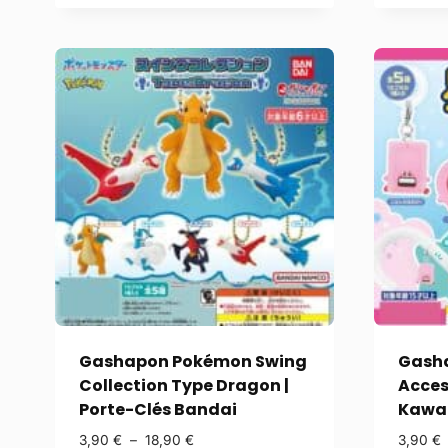
Gashapon Pokémon Swing
Gasha
Collection Type Dragon |
Acces
Porte-Clés Bandai
Kawai
3,90
€
–
18,90
€
3,90
€