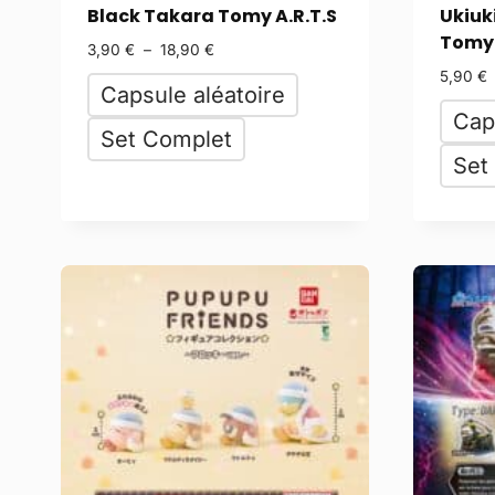
Black Takara Tomy A.R.T.S
Ukiuk
Tomy 
3,90
€
–
18,90
€
5,90
€
Capsule aléatoire
Cap
Set Complet
Set