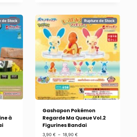
e de Stock
Rupture de Stock
Gashapon Pokémon
ine à
Regarde Ma Queue Vol.2
ai
Figurines Bandai
3,90
€
–
18,90
€