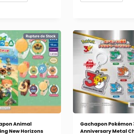
Rupture de Stock
apon Animal
Gachapon Pokémon 
ing New Horizons
Anniversary Metal 