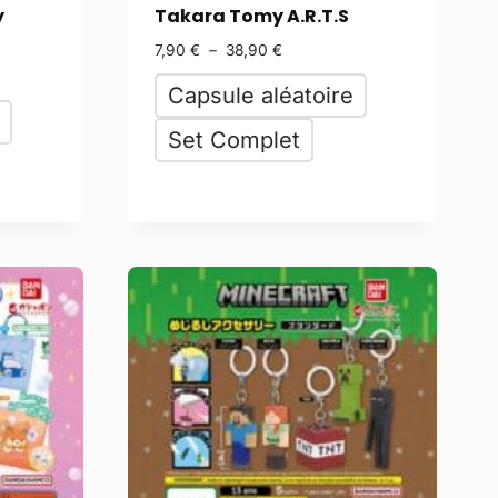
y
Takara Tomy A.R.T.S
7,90
€
–
38,90
€
Capsule aléatoire
Set Complet