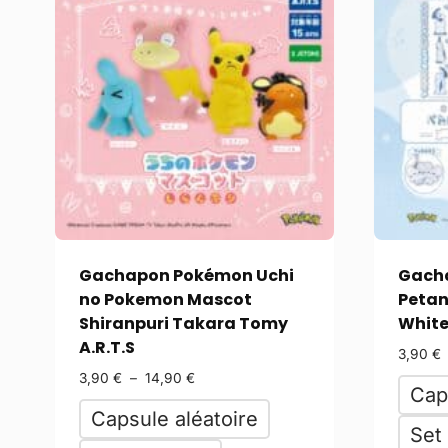
Gachapon Pokémon Uchi
Gach
no Pokemon Mascot
Petan
Shiranpuri Takara Tomy
White
A.R.T.S
3,90
€
3,90
€
–
14,90
€
Cap
Capsule aléatoire
Set