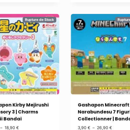
Rupture de Stock
Ruptur
pon Kirby Mejirushi
Gashapon Minecraft
sory 3 | Charms
Narabundesu 7 Figur
i Bandai
Collectionner | Band
–
18,90
€
3,90
€
–
26,90
€