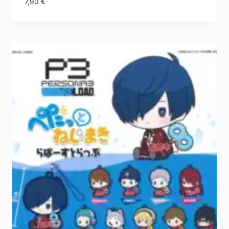
7,90
€