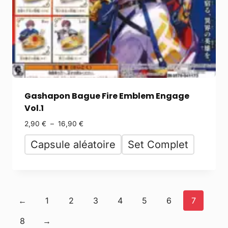
Gashapon Bague Fire Emblem Engage
Vol.1
2,90
€
–
16,90
€
Capsule aléatoire
Set Complet
←
1
2
3
4
5
6
7
8
→