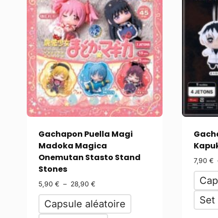
Gachapon Puella Magi
Gacha
Madoka Magica
Kapuk
Onemutan Stasto Stand
7,90
€
Stones
Cap
5,90
€
–
28,90
€
Set
Capsule aléatoire