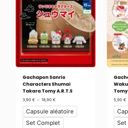
Gachapon Sanrio
Gach
Characters Shumai
Waku 
Takara Tomy A.R.T.S
Tomy 
3,90
€
–
18,90
€
5,90
€
Capsule aléatoire
Cap
Set Complet
Set