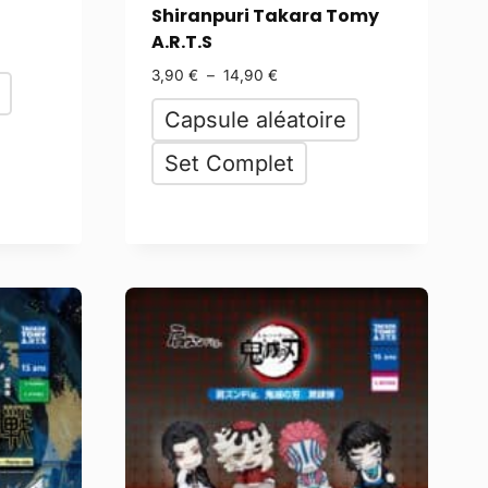
Shiranpuri Takara Tomy
A.R.T.S
3,90
€
–
14,90
€
Capsule aléatoire
Set Complet