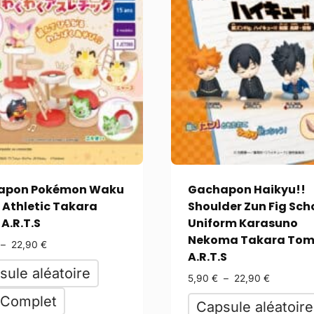
apon Pokémon Waku
Gachapon Haikyu!!
Athletic Takara
Shoulder Zun Fig Sch
A.R.T.S
Uniform Karasuno
Nekoma Takara To
–
22,90
€
A.R.T.S
sule aléatoire
5,90
€
–
22,90
€
 Complet
Capsule aléatoire