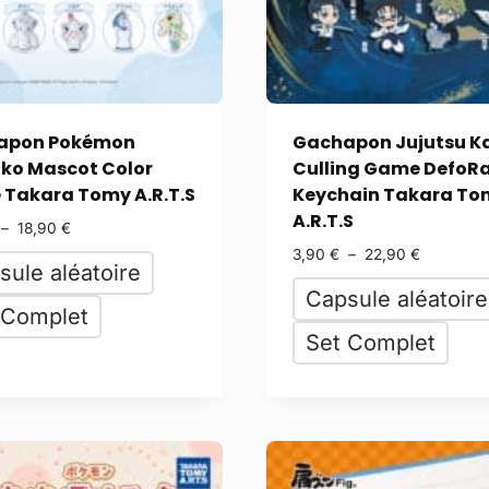
apon Pokémon
Gachapon Jujutsu K
ko Mascot Color
Culling Game DefoRa
 Takara Tomy A.R.T.S
Keychain Takara To
A.R.T.S
–
18,90
€
3,90
€
–
22,90
€
sule aléatoire
Capsule aléatoire
 Complet
Set Complet