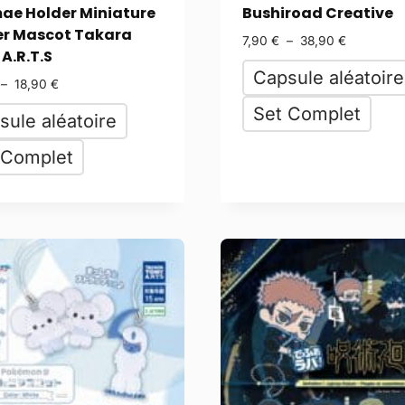
e Holder Miniature
Bushiroad Creative
r Mascot Takara
7,90
€
–
38,90
€
A.R.T.S
Capsule aléatoire
–
18,90
€
Set Complet
sule aléatoire
 Complet