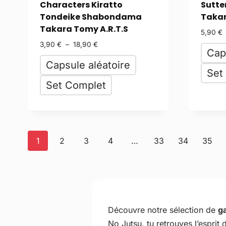
Characters Kiratto
Sutte
Tondeike Shabondama
Takar
Takara Tomy A.R.T.S
5,90
€
3,90
€
–
18,90
€
Cap
Capsule aléatoire
Set
Set Complet
1
2
3
4
…
33
34
35
Découvre notre sélection de
ga
No Jutsu, tu retrouves l’espri