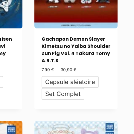
aisen
Gachapon Demon Slayer
vi
Kimetsu no Yaiba Shoulder
my
Zun Fig Vol. 4 Takara Tomy
A.R.T.S
7,90
€
–
30,90
€
Capsule aléatoire
Set Complet