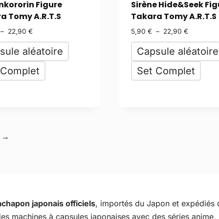
nkororin Figure
Sirène Hide&Seek Fig
a Tomy A.R.T.S
Takara Tomy A.R.T.S
–
22,90
€
5,90
€
–
22,90
€
sule aléatoire
Capsule aléatoire
 Complet
Set Complet
→
chapon japonais officiels
, importés du Japon et expédiés
t des machines à capsules japonaises avec des séries anime,