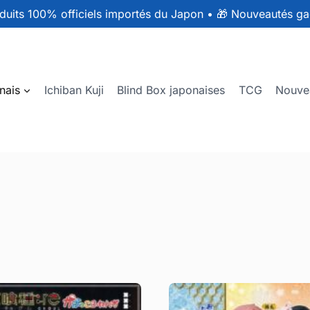
duits 100% officiels importés du Japon
•
🎁 Nouveautés ga
nais
Ichiban Kuji
Blind Box japonaises
TCG
Nouve