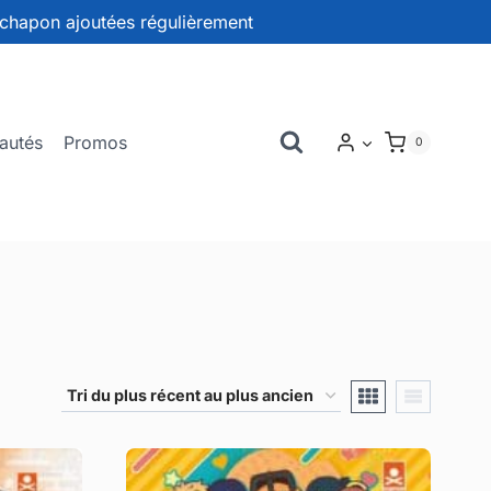
chapon ajoutées régulièrement
autés
Promos
0