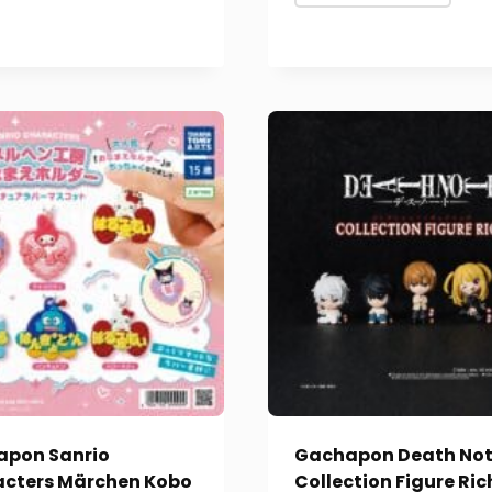
pon Sanrio
Gachapon Death No
cters Märchen Kobo
Collection Figure Ric