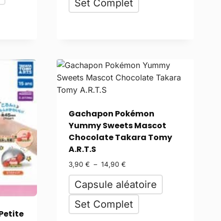
Set Complet
Gachapon Pokémon
Yummy Sweets Mascot
Chocolate Takara Tomy
A.R.T.S
3,90
€
–
14,90
€
Capsule aléatoire
Set Complet
Petite