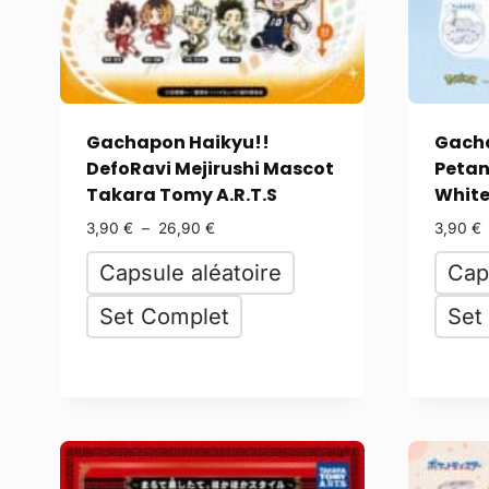
Gachapon Haikyu!!
Gach
DefoRavi Mejirushi Mascot
Petan
Takara Tomy A.R.T.S
White
3,90
€
–
26,90
€
3,90
€
Capsule aléatoire
Cap
Set Complet
Set