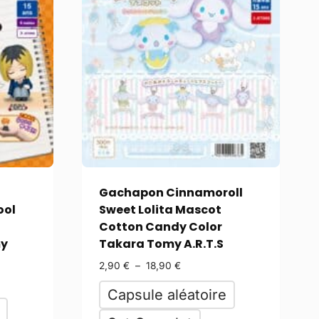
Gachapon Cinnamoroll
ool
Sweet Lolita Mascot
Cotton Candy Color
my
Takara Tomy A.R.T.S
2,90
€
–
18,90
€
Capsule aléatoire