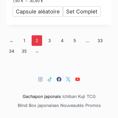
7,90
€
–
30,90
€
Capsule aléatoire
Set Complet
←
1
2
3
4
5
…
33
34
35
→
Gachapon japonais
Ichiban Kuji
TCG
Blind Box japonaises
Nouveautés
Promos