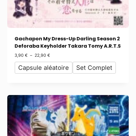
Gachapon My Dress-Up Darling Season 2
Deforaba Keyholder Takara Tomy A.R.T.S
3,90
€
–
22,90
€
Capsule aléatoire
Set Complet