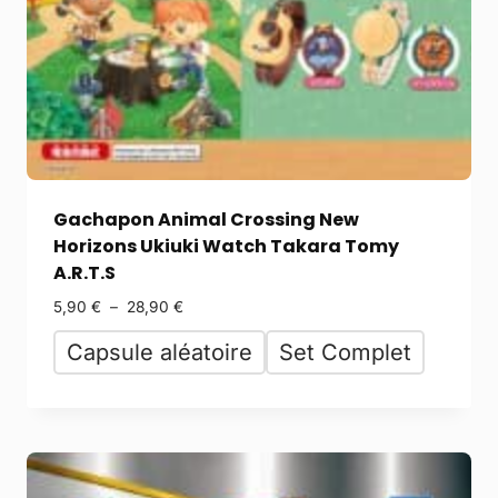
Gachapon Animal Crossing New
Horizons Ukiuki Watch Takara Tomy
A.R.T.S
5,90
€
–
28,90
€
Capsule aléatoire
Set Complet