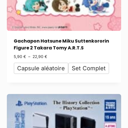
Gachapon Hatsune Miku Suttenkororin
Figure 2 Takara Tomy A.R.T.S
5,90
€
–
22,90
€
Capsule aléatoire
Set Complet