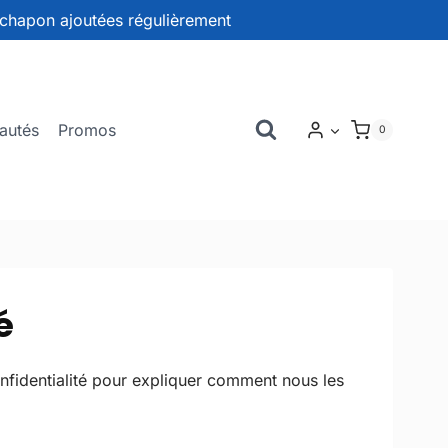
chapon ajoutées régulièrement
autés
Promos
0
é
nfidentialité pour expliquer comment nous les