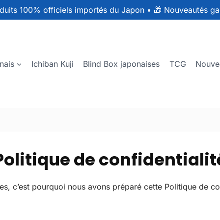
duits 100% officiels importés du Japon
•
🎁 Nouveautés ga
nais
Ichiban Kuji
Blind Box japonaises
TCG
Nouve
Politique de confidentialit
, c’est pourquoi nous avons préparé cette Politique de co