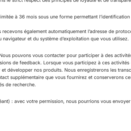
s le strict respect des principes de loyauté et de transpar
imitée à 36 mois sous une forme permettant l’identificatio
 recevons également automatiquement l’adresse de protocole
u navigateur et du système d’exploitation que vous utilisez.
us pouvons vous contacter pour participer à des activités d
essions de feedback. Lorsque vous participez à ces activités
er et développer nos produits. Nous enregistrerons les transc
ontact supplémentaire que vous fournirez et conserverons 
tés de recherche.
éant) : avec votre permission, nous pourrions vous envoyer