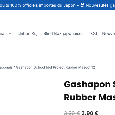
duits 100% officiels importés du Japon
•
🎁 Nouveautés ga
nais
Ichiban Kuji
Blind Box japonaises
TCG
Nouve
aponais
/
Gashapon School Idol Project Rubber Mascot 12
Gashapon S
Rubber Mas
3,90
€
2,90
€