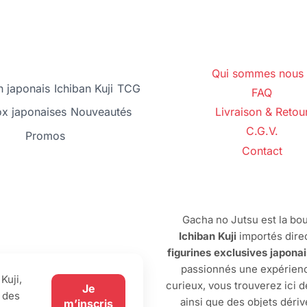
Qui sommes nous 
 japonais
Ichiban Kuji
TCG
FAQ
ox japonaises
Nouveautés
Livraison & Retou
C.G.V.
Promos
Contact
Gacha no Jutsu est la bou
Ichiban Kuji
importés dire
figurines exclusives japona
passionnés une expérienc
Kuji,
curieux, vous trouverez ici 
Je
 des
ainsi que des objets dériv
m’inscris