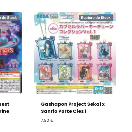
e de Stock
Rupture de Stock
uest
Gashapon Project Sekai x
rine
Sanrio Porte Cles 1
7,90
€