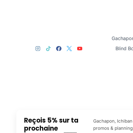
Gachapon
Blind B
Reçois 5% sur ta
Gachapon, Ichiban 
prochaine
promos & planning