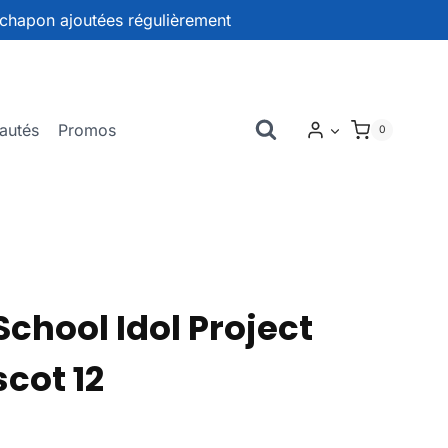
chapon ajoutées régulièrement
autés
Promos
0
chool Idol Project
cot 12