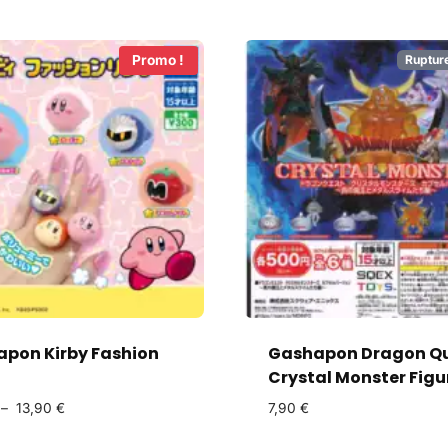
Ruptur
Promo !
pon Kirby Fashion
Gashapon Dragon Q
Crystal Monster Figu
–
13,90
€
7,90
€