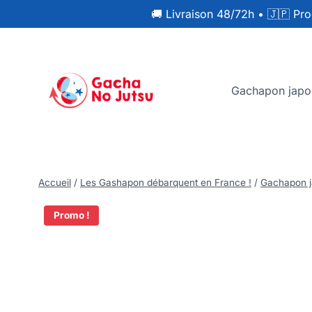
🚚 Livraison 48/72h
•
🇯🇵 Pro
Gachapon japo
Accueil
/
Les Gashapon débarquent en France !
/
Gachapon j
Promo !