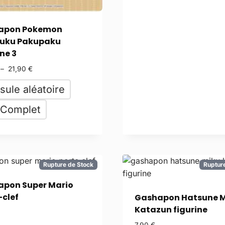
apon Pokemon
uku Pakupaku
ne 3
–
21,90
€
sule aléatoire
 Complet
Rupture de Stock
Ruptur
pon Super Mario
-clef
Gashapon Hatsune M
Katazun figurine