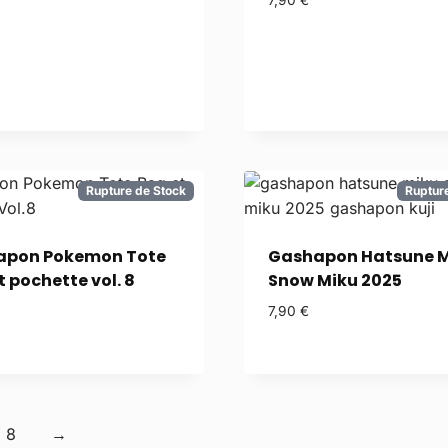
7,90
€
Rupture de Stock
Ruptur
apon Pokemon Tote
Gashapon Hatsune M
 pochette vol. 8
Snow Miku 2025
7,90
€
8
→