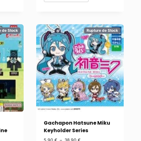
e de Stock
Rupture de Stock
Gachapon Hatsune Miku
ine
Keyholder Series
5,90
€
–
38,90
€