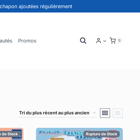
chapon ajoutées régulièrement
autés
Promos
0
e de Stock
Rupture de Stock