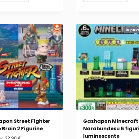
Ruptur
pon Street Fighter
Gashapon Minecraft
 Brain 2 Figurine
Narabundesu 6 figur
luminescente
–
22,90
€