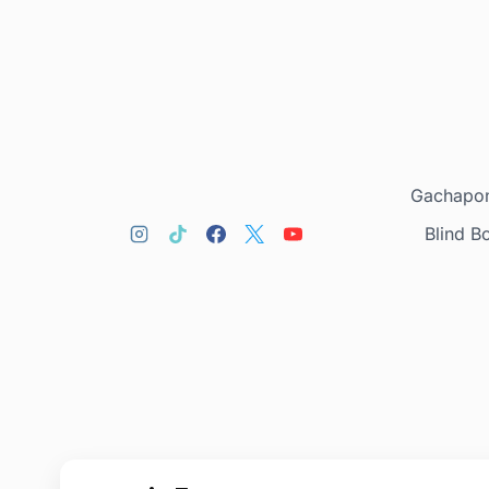
Gachapon
Blind B