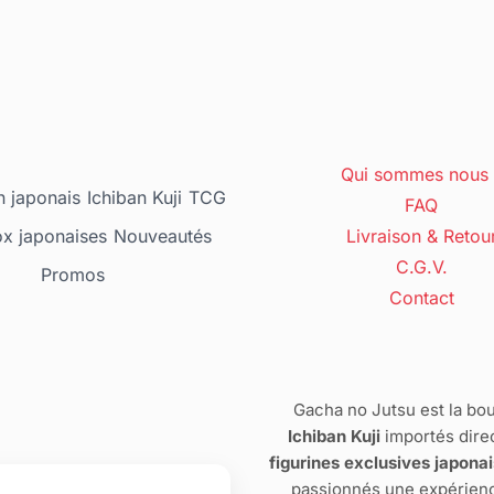
Qui sommes nous 
 japonais
Ichiban Kuji
TCG
FAQ
ox japonaises
Nouveautés
Livraison & Retou
C.G.V.
Promos
Contact
Gacha no Jutsu est la bou
Ichiban Kuji
importés dire
figurines exclusives japona
passionnés une expérienc