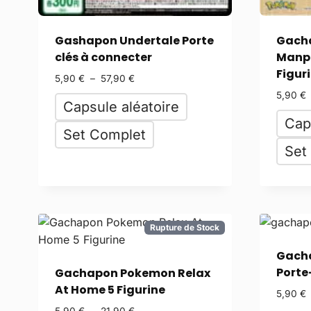
Gashapon Undertale Porte
Gach
clés à connecter
Manp
Figuri
5,90
€
–
57,90
€
5,90
€
Capsule aléatoire
Cap
Set Complet
Set
Rupture de Stock
Gacha
Porte
Gachapon Pokemon Relax
At Home 5 Figurine
5,90
€