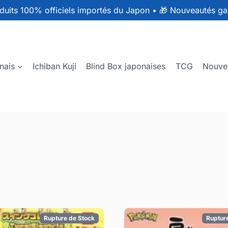
duits 100% officiels importés du Japon
•
🎁 Nouveautés ga
nais
Ichiban Kuji
Blind Box japonaises
TCG
Nouve
Rupture de Stock
Ruptur