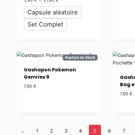
5,90
€
–
21,90
€
Capsule aléatoire
Set Complet
Rupture de Stock
Gashapon Pokemon
Gemries 9
Gash
Bag et
7,90
€
7,90
€
←
1
2
3
4
5
6
7