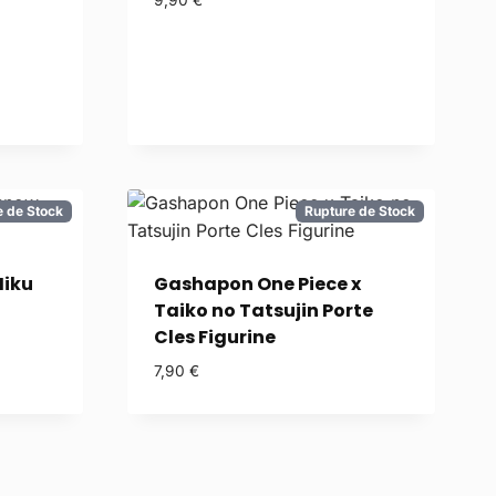
9,90
€
e de Stock
Rupture de Stock
iku
Gashapon One Piece x
Taiko no Tatsujin Porte
Cles Figurine
7,90
€