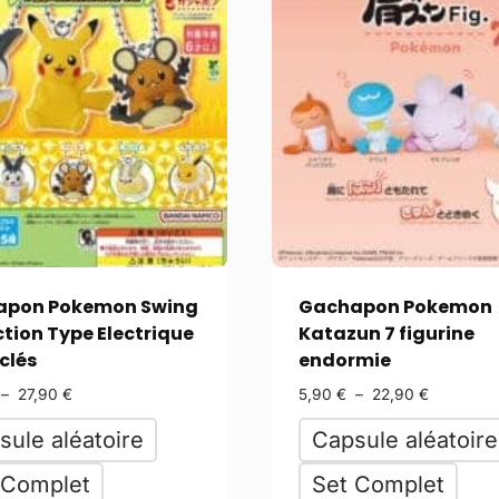
apon Pokemon Swing
Gachapon Pokemon
ction Type Electrique
Katazun 7 figurine
clés
endormie
–
27,90
€
5,90
€
–
22,90
€
sule aléatoire
Capsule aléatoire
 Complet
Set Complet