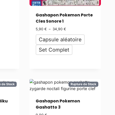
Gashapon Pokemon Porte
Cles Sonore 1
5,90
€
–
34,90
€
Capsule aléatoire
Set Complet
e de Stock
Rupture de Stock
iku
Gashapon Pokemon
Gashatto 3