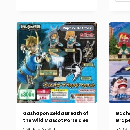
Rupture de Stock
Gashapon Zelda Breath of
Gacha
the Wild Mascot Porte cles
Grape
5,90
€
–
27,90
€
5,90
€