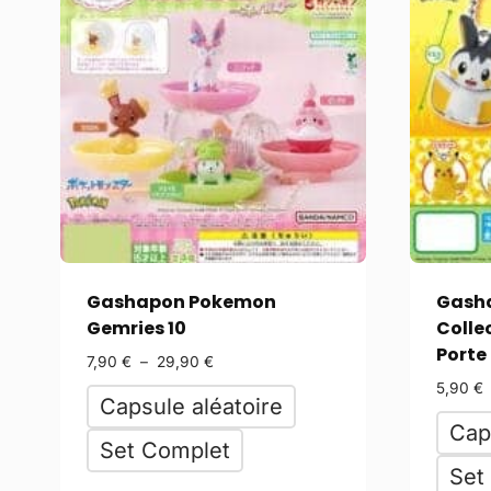
Gashapon Pokemon
Gash
Gemries 10
Colle
Porte 
7,90
€
–
29,90
€
5,90
€
Capsule aléatoire
Cap
Set Complet
Set