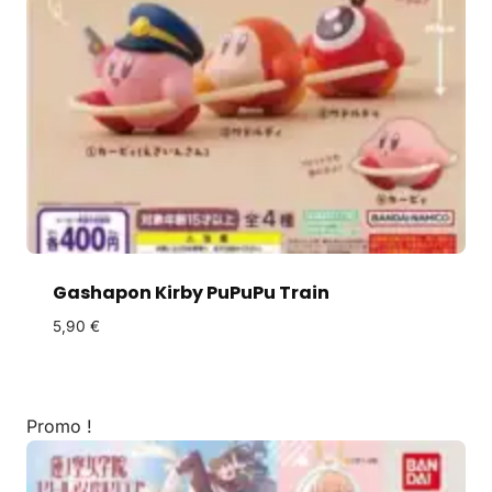
Gashapon Kirby PuPuPu Train
5,90
€
Promo !