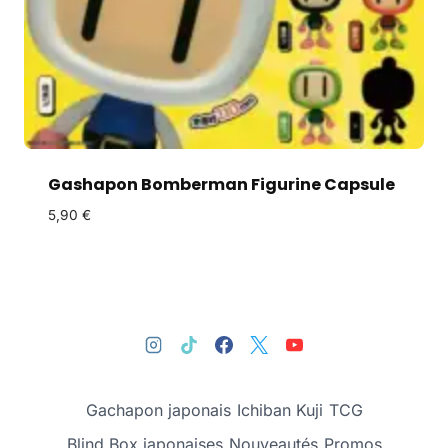
Gashapon Bomberman Figurine Capsule
5,90
€
Gachapon japonais
Ichiban Kuji
TCG
Blind Box japonaises
Nouveautés
Promos