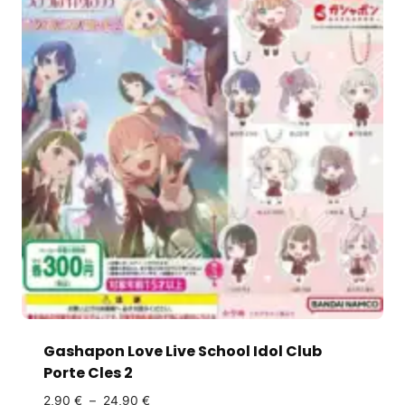
Gashapon Love Live School Idol Club
Porte Cles 2
2,90
€
–
24,90
€