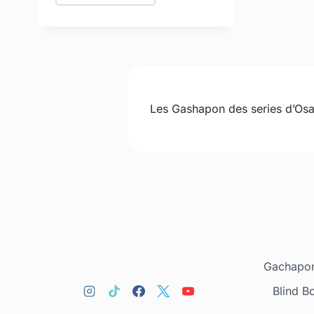
Les Gashapon des series d’Os
Gachapon
Blind B