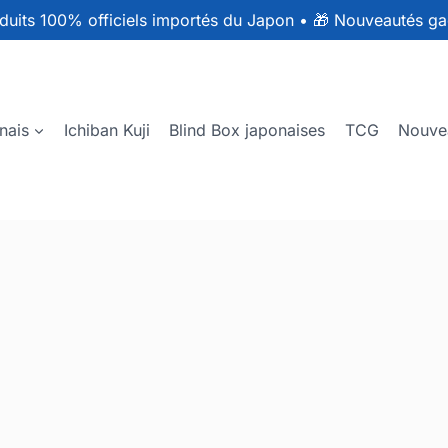
duits 100% officiels importés du Japon
•
🎁 Nouveautés ga
nais
Ichiban Kuji
Blind Box japonaises
TCG
Nouve