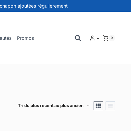
chapon ajoutées régulièrement
autés
Promos
0