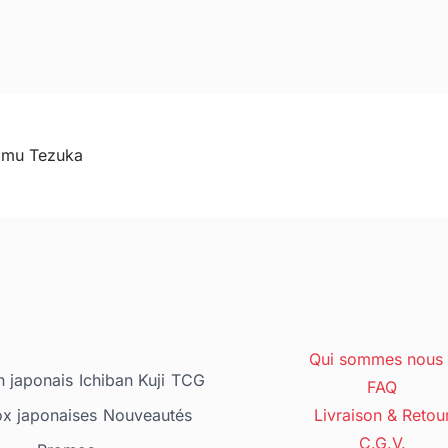
amu Tezuka
Qui sommes nous 
 japonais
Ichiban Kuji
TCG
FAQ
ox japonaises
Nouveautés
Livraison & Retou
C.G.V.