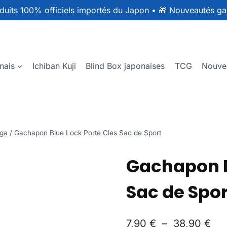
duits 100% officiels importés du Japon
•
🎁 Nouveautés ga
nais
Ichiban Kuji
Blind Box japonaises
TCG
Nouve
ga
/
Gachapon Blue Lock Porte Cles Sac de Sport
Gachapon B
Sac de Spor
7,90
€
–
38,90
€