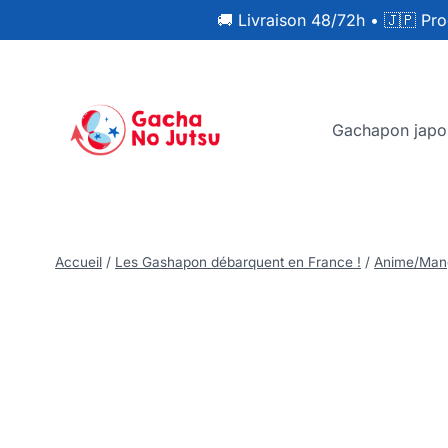
🚚 Livraison 48/72h
•
🇯🇵 Pro
Gachapon japo
Accueil
/
Les Gashapon débarquent en France !
/
Anime/Man