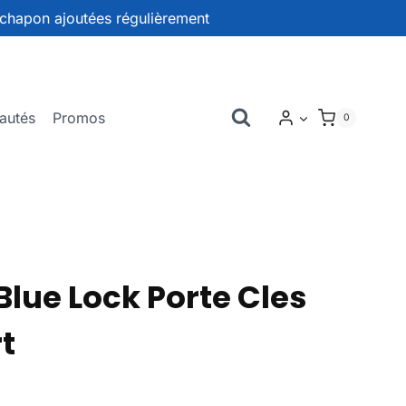
chapon ajoutées régulièrement
autés
Promos
0
lue Lock Porte Cles
t