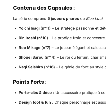
Contenu des Capsules :
La série comprend
5 joueurs phares
de
Blue Lock
,
Yoichi Isagi (n°11)
– Le stratège passionné et dét
Rin Itoshi (n°10)
– Le prodige froid et concentré.
Reo Mikage (n°7)
– Le joueur élégant et calculat
Shouei Barou (n°14)
– Le roi du terrain, charisma
Nagi Seishiro (n°16)
– Le génie du foot au style 
Points Forts :
Porte-clés & déco
: Un accessoire pratique à coll
Design foot & fun
: Chaque personnage est assort