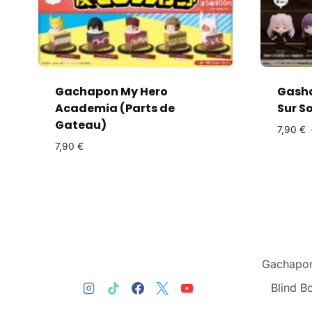
Gachapon My Hero
Gasha
Academia (Parts de
Sur S
Gateau)
7,90
€
7,90
€
Gachapon
Blind B