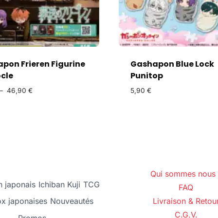
pon Frieren Figurine
Gashapon Blue Lock
ocle
Punitop
–
46,90
€
5,90
€
Qui sommes nous 
 japonais
Ichiban Kuji
TCG
FAQ
ox japonaises
Nouveautés
Livraison & Retou
C.G.V.
Promos