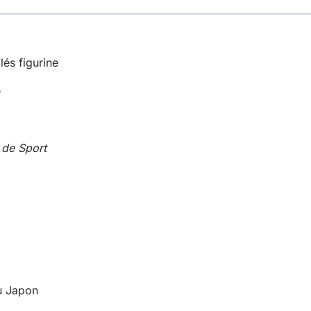
és figurine
é
 de Sport
du Japon