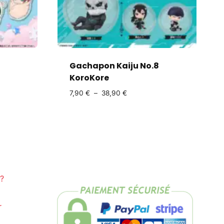
Gachapon Kaiju No.8
KoroKore
7,90
€
–
38,90
€
?
r