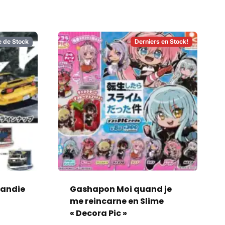
e de Stock
Derniers en Stock!
tandie
Gashapon Moi quand je
2
me reincarne en Slime
« Decora Pic »