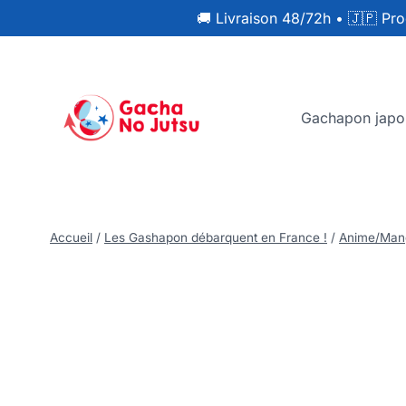
🚚 Livraison 48/72h
•
🇯🇵 Pro
Gachapon japo
Accueil
/
Les Gashapon débarquent en France !
/
Anime/Man