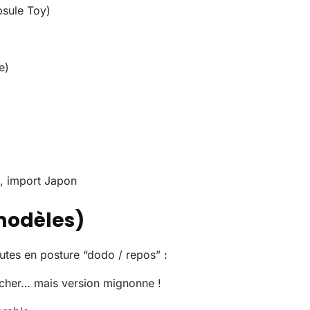
sule Toy)
e)
), import Japon
modèles)
outes en posture “dodo / repos” :
ncher… mais version mignonne !