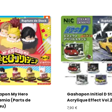
Rupture de Stock
Ruptur
apon My Hero
Gashapon Initial D S
mia (Parts de
Acrylique Effect Vol.
au)
7,90
€