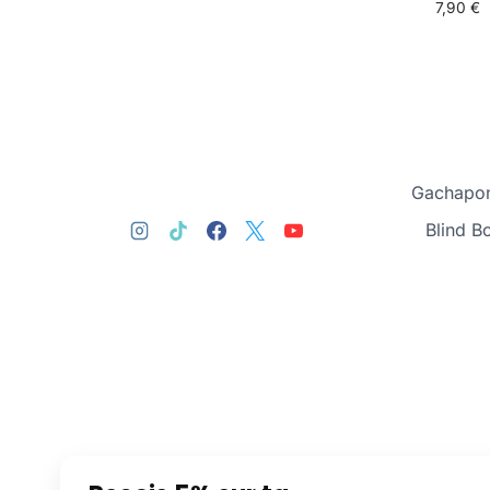
7,90
€
Gachapon
Blind B