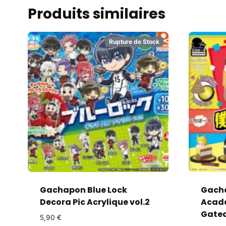
Produits similaires
Rupture de Stock
Gachapon Blue Lock
Gach
Decora Pic Acrylique vol.2
Acade
Gate
5,90
€