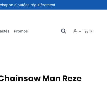
chapon ajoutées régulièrement
autés
Promos
0
Chainsaw Man Reze