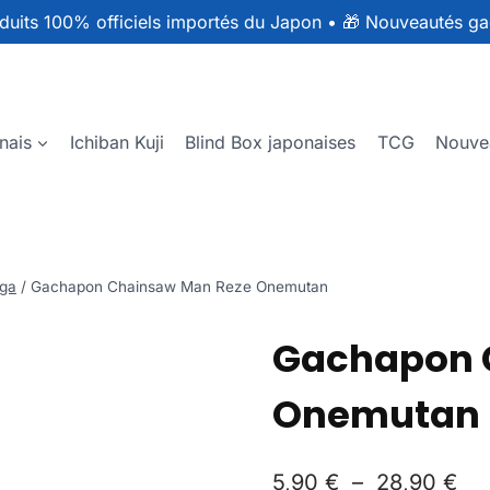
duits 100% officiels importés du Japon
•
🎁 Nouveautés ga
nais
Ichiban Kuji
Blind Box japonaises
TCG
Nouve
ga
/
Gachapon Chainsaw Man Reze Onemutan
Gachapon 
Onemutan
5,90
€
–
28,90
€