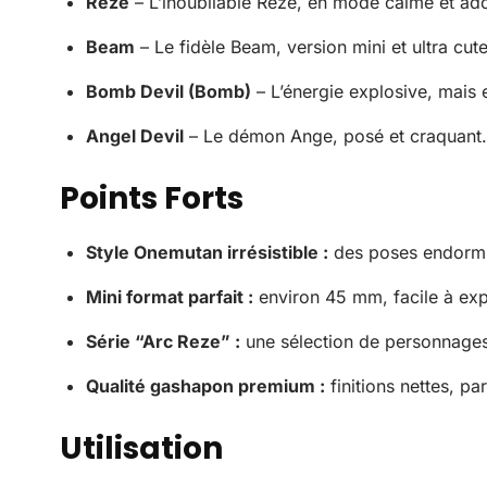
Reze
– L’inoubliable Reze, en mode calme et ado
Beam
– Le fidèle Beam, version mini et ultra cute
Bomb Devil (Bomb)
– L’énergie explosive, mais 
Angel Devil
– Le démon Ange, posé et craquant.
Points Forts
Style Onemutan irrésistible :
des poses endormie
Mini format parfait :
environ 45 mm, facile à exp
Série “Arc Reze” :
une sélection de personnages 
Qualité gashapon premium :
finitions nettes, pa
Utilisation