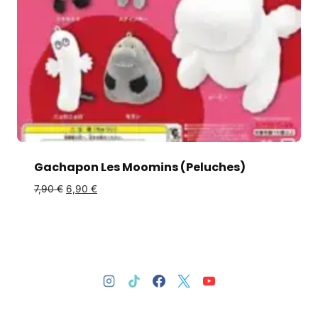
Gachapon Les Moomins (Peluches)
7,90
€
6,90
€