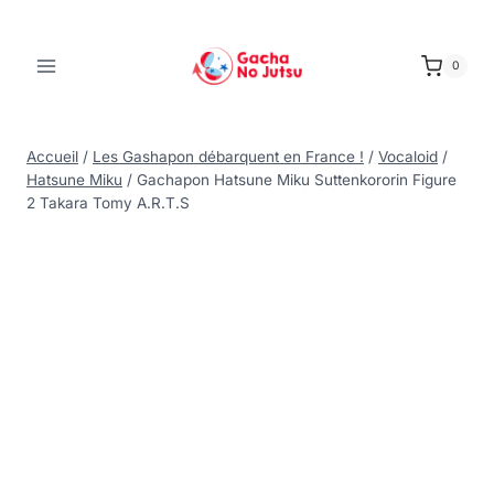
0
Accueil
/
Les Gashapon débarquent en France !
/
Vocaloid
/
Hatsune Miku
/
Gachapon Hatsune Miku Suttenkororin Figure
2 Takara Tomy A.R.T.S