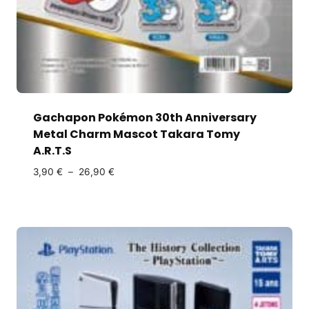
Gachapon Pokémon 30th Anniversary
Metal Charm Mascot Takara Tomy
A.R.T.S
3,90
€
–
26,90
€