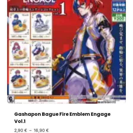
Gashapon Bague Fire Emblem Engage
Vol.1
2,90
€
–
16,90
€