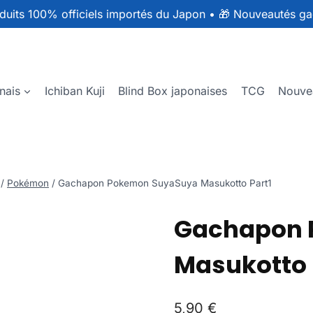
duits 100% officiels importés du Japon
•
🎁 Nouveautés ga
nais
Ichiban Kuji
Blind Box japonaises
TCG
Nouve
/
Pokémon
/
Gachapon Pokemon SuyaSuya Masukotto Part1
Gachapon 
Masukotto 
5,90
€