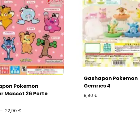
Gashapon Pokemon
Gemries 4
apon Pokemon
r Mascot 26 Porte
8,90
€
–
22,90
€