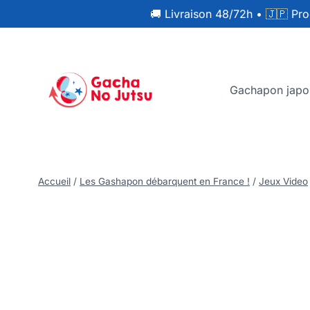
🚚 Livraison 48/72h
•
🇯🇵 Pro
Gachapon japo
Accueil
/
Les Gashapon débarquent en France !
/
Jeux Video