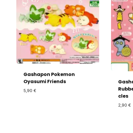
Gashapon Pokemon
Oyasumi Friends
Gash
Rubbe
5,90
€
cles
2,90
€