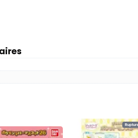
aires
Ruptur