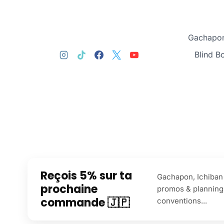
Gachapon
Blind B
Reçois 5% sur ta
Gachapon, Ichiban 
prochaine
promos & planning
commande 🇯🇵
conventions...