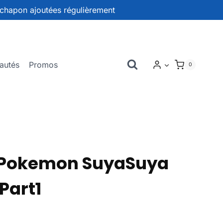
chapon ajoutées régulièrement
autés
Promos
0
Pokemon SuyaSuya
Part1