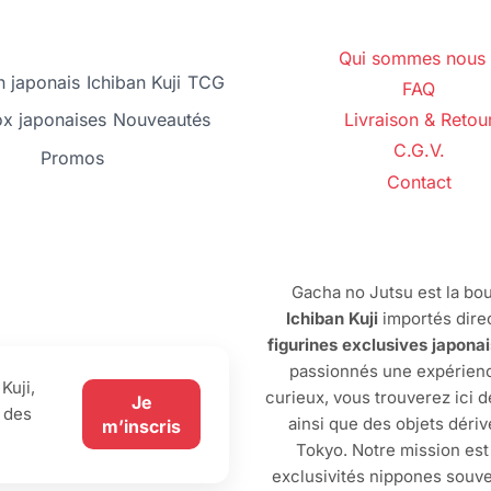
Qui sommes nous 
 japonais
Ichiban Kuji
TCG
FAQ
ox japonaises
Nouveautés
Livraison & Retou
C.G.V.
Promos
Contact
Gacha no Jutsu est la bou
Ichiban Kuji
importés dire
figurines exclusives japona
passionnés une expérienc
Kuji,
curieux, vous trouverez ici 
Je
 des
ainsi que des objets dériv
m’inscris
Tokyo. Notre mission est
exclusivités nippones souve