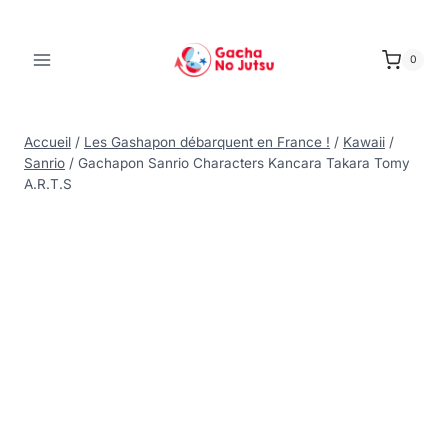
0
Accueil
/
Les Gashapon débarquent en France !
/
Kawaii
/
Sanrio
/
Gachapon Sanrio Characters Kancara Takara Tomy
A.R.T.S