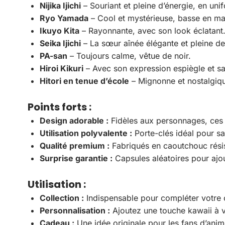
Nijika Ijichi
– Souriant et pleine d’énergie, en uni
Ryo Yamada
– Cool et mystérieuse, basse en ma
Ikuyo Kita
– Rayonnante, avec son look éclatant
Seika Ijichi
– La sœur aînée élégante et pleine de
PA-san
– Toujours calme, vêtue de noir.
Hiroi Kikuri
– Avec son expression espiègle et s
Hitori en tenue d’école
– Mignonne et nostalgiq
Points forts :
Design adorable :
Fidèles aux personnages, ces 
Utilisation polyvalente :
Porte-clés idéal pour sa
Qualité premium :
Fabriqués en caoutchouc résis
Surprise garantie :
Capsules aléatoires pour ajou
Utilisation :
Collection :
Indispensable pour compléter votre 
Personnalisation :
Ajoutez une touche kawaii à v
Cadeau :
Une idée originale pour les fans d’ani