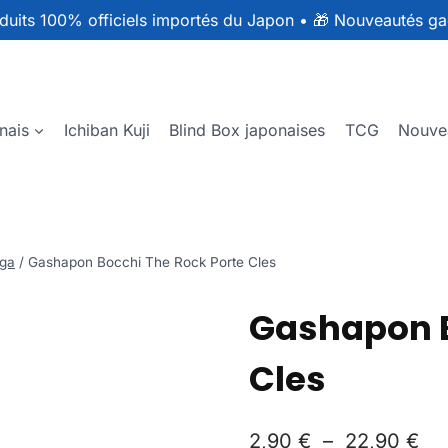
duits 100% officiels importés du Japon
•
🎁 Nouveautés ga
nais
Ichiban Kuji
Blind Box japonaises
TCG
Nouve
ga
/
Gashapon Bocchi The Rock Porte Cles
Gashapon B
Cles
2,90
€
–
22,90
€