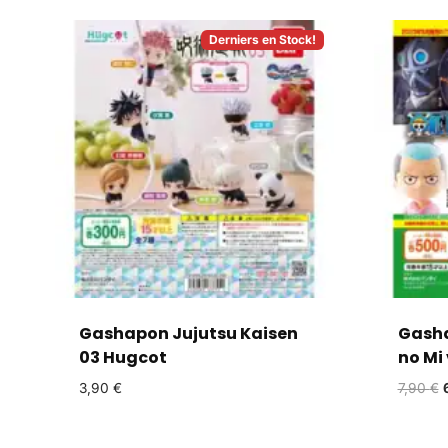
Derniers en Stock!
Gashapon Jujutsu Kaisen
Gasha
03 Hugcot
no Mi 
3,90
€
7,90
€