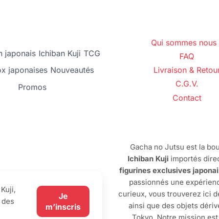
Qui sommes nous 
 japonais
Ichiban Kuji
TCG
FAQ
ox japonaises
Nouveautés
Livraison & Retou
C.G.V.
Promos
Contact
Gacha no Jutsu est la bou
Ichiban Kuji
importés dire
figurines exclusives japona
passionnés une expérienc
Kuji,
curieux, vous trouverez ici 
Je
 des
ainsi que des objets dériv
m’inscris
Tokyo. Notre mission est