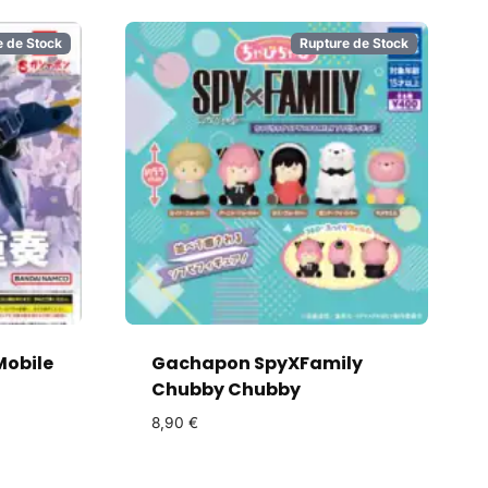
e de Stock
Rupture de Stock
obile
Gachapon SpyXFamily
Chubby Chubby
8,90
€