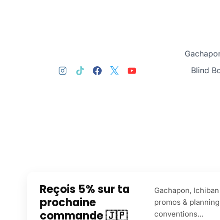
Gachapon
Blind B
Reçois 5% sur ta
Gachapon, Ichiban 
prochaine
promos & planning
commande 🇯🇵
conventions...