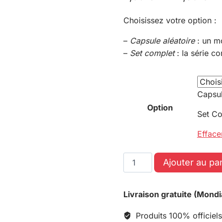
Choisissez votre option :
–
Capsule aléatoire
: un m
–
Set complet
: la série c
Capsul
Option
Set C
Efface
Ajouter au pa
Livraison gratuite (Mondi
Produits 100% officiels