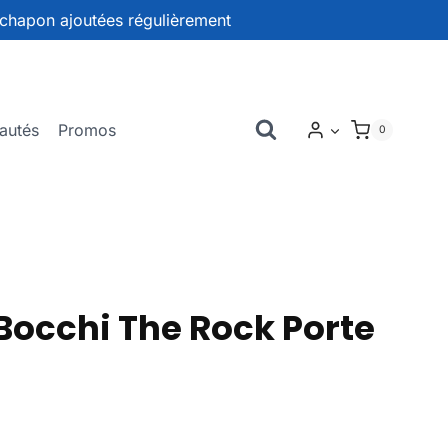
chapon ajoutées régulièrement
autés
Promos
0
occhi The Rock Porte