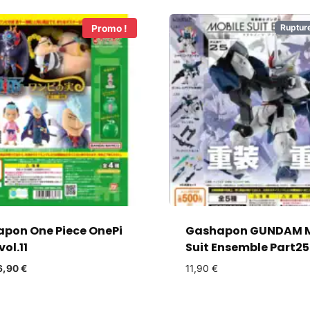
Ruptur
Promo !
pon One Piece OnePi
Gashapon GUNDAM M
vol.11
Suit Ensemble Part25
6,90
€
11,90
€