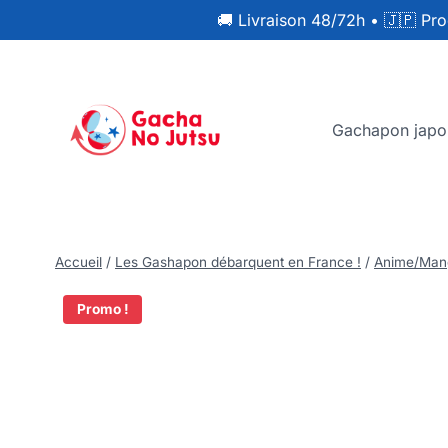
🚚 Livraison 48/72h
•
🇯🇵 Pro
Gachapon japo
Accueil
/
Les Gashapon débarquent en France !
/
Anime/Man
Promo !