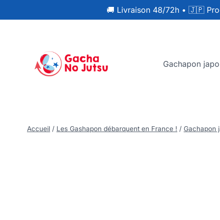
🚚 Livraison 48/72h
•
🇯🇵 Pro
Gachapon japo
Accueil
/
Les Gashapon débarquent en France !
/
Gachapon j