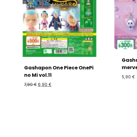
Gash
merve
Gashapon One Piece OnePi
no Mi vol.11
5,90
€
7,90
€
6,90
€