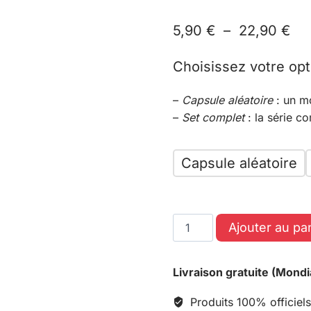
5,90
€
–
22,90
€
Choisissez votre opt
–
Capsule aléatoire
: un m
–
Set complet
: la série c
Capsule aléatoire
Ajouter au pa
Livraison gratuite (Mondi
Produits 100% officiels