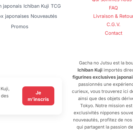
 japonais
Ichiban Kuji
TCG
FAQ
ox japonaises
Nouveautés
Livraison & Retou
C.G.V.
Promos
Contact
Gacha no Jutsu est la bou
Ichiban Kuji
importés dire
figurines exclusives japona
passionnés une expérienc
Kuji,
curieux, vous trouverez ici 
Je
 des
ainsi que des objets dériv
m’inscris
Tokyo. Notre mission est
exclusivités nippones souve
nouveautés, profitez de no
qui partagent la passion d