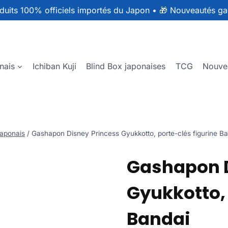
duits 100% officiels importés du Japon
•
🎁 Nouveautés ga
nais
Ichiban Kuji
Blind Box japonaises
TCG
Nouve
aponais
/
Gashapon Disney Princess Gyukkotto, porte-clés figurine B
Gashapon D
Gyukkotto, 
Bandai