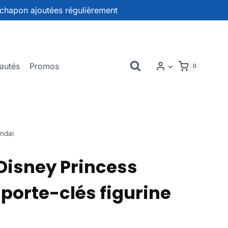
chapon ajoutées régulièrement
autés
Promos
0
andai
isney Princess
porte-clés figurine