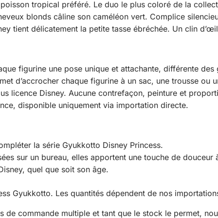
poisson tropical préféré. Le duo le plus coloré de la collect
heveux blonds câline son caméléon vert. Complice silencie
ney tient délicatement la petite tasse ébréchée. Un clin d’œi
que figurine une pose unique et attachante, différente des
rmet d’accrocher chaque figurine à un sac, une trousse ou u
us licence Disney. Aucune contrefaçon, peinture et proporti
nce, disponible uniquement via importation directe.
mpléter la série Gyukkotto Disney Princess.
es sur un bureau, elles apportent une touche de douceur à
Disney, quel que soit son âge.
ncess Gyukkotto. Les quantités dépendent de nos importat
s de commande multiple et tant que le stock le permet, no