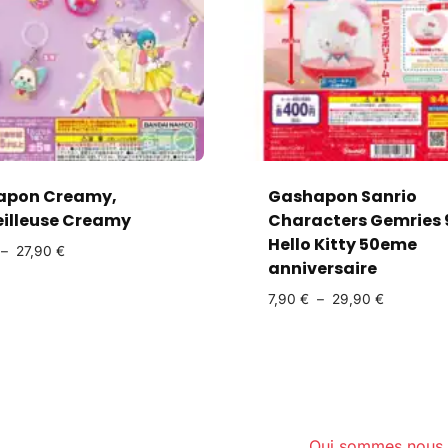
apon Creamy,
Gashapon Sanrio
illeuse Creamy
Characters Gemries 
Hello Kitty 50eme
–
27,90
€
anniversaire
7,90
€
–
29,90
€
Qui sommes nous 