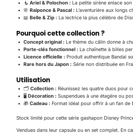
🧜
Ariel & Polochon :
La petite sirène enlace son 
🌸
Raiponce & Pascal :
L’aventurière aux longs c
📖
Belle & Zip :
La lectrice la plus célèbre de Dis
Pourquoi cette collection ?
Concept original :
Le thème du câlin donne à cha
Porte-clés fonctionnel :
La chaînette à billes pe
Licence officielle :
Produit authentique Bandai so
Rare hors du Japon :
Série non distribuée en Fra
Utilisation
🗂️
Collection :
Réunissez les quatre duos pour co
🖥️
Décoration :
Suspendues à une étagère ou posé
🎁
Cadeau :
Format idéal pour offrir à un fan de 
Stock limité pour cette série gashapon Disney Pri
Vendues dans leur capsule ou en set complet. En ca