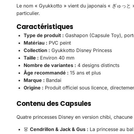
Le nom « Gyukkotto » vient du japonais « ぎゅっと » (
particulier.
Caractéristiques
Type de produit :
Gashapon (Capsule Toy), porte-
Matériau :
PVC peint
Collection :
Gyukkotto Disney Princess
Taille :
Environ 40 mm
Nombre de variantes :
4 designs distincts
Âge recommandé :
15 ans et plus
Marque :
Bandai
Origine :
Produit officiel sous licence, directem
Contenu des Capsules
Quatre princesses Disney en version chibi, chacun
👗
Cendrillon & Jack & Gus :
La princesse au bal 