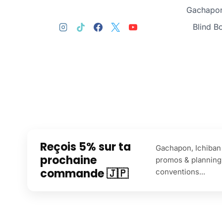
Gachapon
Blind B
Reçois 5% sur ta
Gachapon, Ichiban 
prochaine
promos & planning
commande 🇯🇵
conventions...