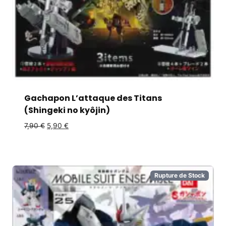
Gachapon L’attaque des Titans
(Shingeki no kyôjin)
7,90
€
5,90
€
Rupture de Stock