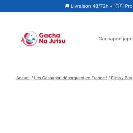
🚚 Livraison 48/72h
•
🇯🇵 Pro
Gachapon japo
Accueil
/
Les Gashapon débarquent en France !
/
Films / Pop