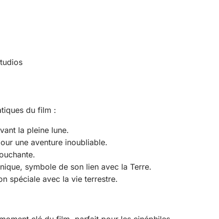
Studios
iques du film :
ant la pleine lune.
 pour une aventure inoubliable.
ouchante.
ique, symbole de son lien avec la Terre.
 spéciale avec la vie terrestre.
oment clé du film, parfait pour les cinéphiles.