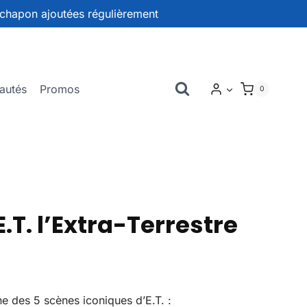
chapon ajoutées régulièrement
autés
Promos
0
T. l’Extra-Terrestre
e des 5 scènes iconiques d’E.T. :