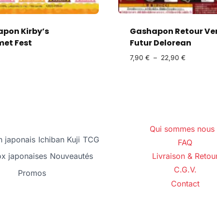
pon Kirby’s
Gashapon Retour Ver
et Fest
Futur Delorean
7,90
€
–
22,90
€
Qui sommes nous 
 japonais
Ichiban Kuji
TCG
FAQ
ox japonaises
Nouveautés
Livraison & Retou
C.G.V.
Promos
Contact