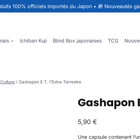
duits 100% officiels importés du Japon
•
🎁 Nouveautés ga
nais
Ichiban Kuji
Blind Box japonaises
TCG
Nouve
 Culture
/
Gashapon E.T. l’Extra-Terrestre
Gashapon E.
5,90
€
Une capsule contenant l’un