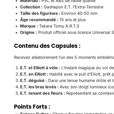
Matériau :
PVC et ABS de haute qualité
Collection :
Gashapon E.T. l’Extra-Terrestre
Taille des figurines :
Environ 40-50 mm
Âge recommandé :
15 ans et plus
Marque :
Takara Tomy A.R.T.S
Origine :
Produit officiel sous licence Universal 
Contenu des Capsules :
Recevez aléatoirement l’un des 5 moments emblémat
E.T. et Elliott à vélo :
L’instant magique du vol dev
E.T. en Elliott :
Habillé avec le pull d’Eliott, prêt
E.T. déguisé :
Dans une tenue humaine drôle et t
E.T. les bras levés :
Avec son doigt lumineux icon
E.T. tenant des fleurs :
Représentant sa connexion
Points Forts :
Scènes Cultes :
Chaque figurine immortalise un m