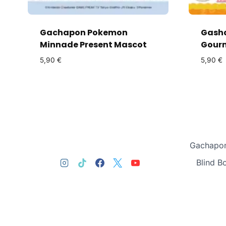
Gachapon Pokemon
Gasha
Minnade Present Mascot
Gourm
5,90
€
5,90
€
Gachapon
Blind B