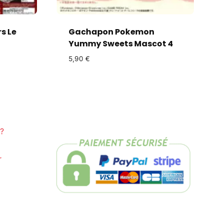
s Le
Gachapon Pokemon
Yummy Sweets Mascot 4
5,90
€
?
r