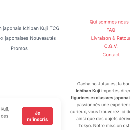
Qui sommes nous 
 japonais
Ichiban Kuji
TCG
FAQ
ox japonaises
Nouveautés
Livraison & Retou
C.G.V.
Promos
Contact
Gacha no Jutsu est la bou
Ichiban Kuji
importés dire
figurines exclusives japona
passionnés une expérienc
Kuji,
curieux, vous trouverez ici 
Je
 des
ainsi que des objets dériv
m’inscris
Tokyo. Notre mission est