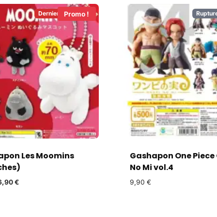
Derniers en Stock!
Ruptur
Promo !
apon Les Moomins
Gashapon One Piece 
ches)
No Mi vol.4
6,90
€
9,90
€