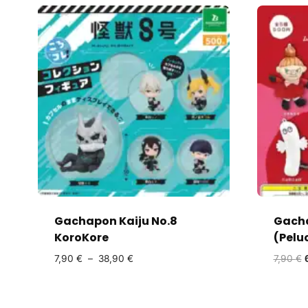
Gachapon Kaiju No.8
Gach
KoroKore
(Pelu
7,90
€
–
38,90
€
7,90
€