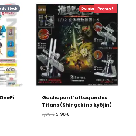
e de Stock
Derniers en Stock!
Promo !
OnePi
Gachapon L’attaque des
Titans (Shingeki no kyôjin)
7,90
€
5,90
€