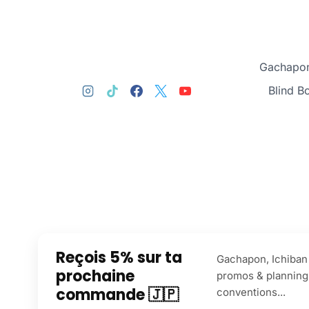
Gachapon
Blind B
Reçois 5% sur ta
Gachapon, Ichiban 
prochaine
promos & planning
commande 🇯🇵
conventions...