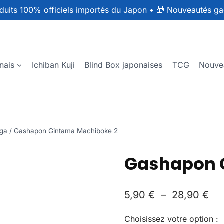
duits 100% officiels importés du Japon
•
🎁 Nouveautés ga
nais
Ichiban Kuji
Blind Box japonaises
TCG
Nouve
ga
/
Gashapon Gintama Machiboke 2
Gashapon 
5,90
€
–
28,90
€
Choisissez votre option :