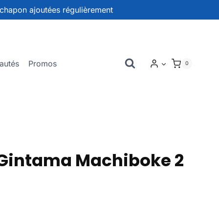
chapon ajoutées régulièrement
autés
Promos
0
Gintama Machiboke 2