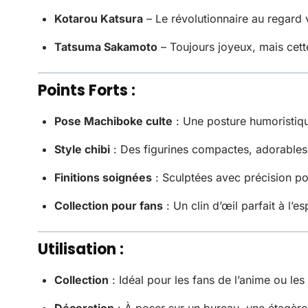
Kotarou Katsura
– Le révolutionnaire au regard 
Tatsuma Sakamoto
– Toujours joyeux, mais cet
Points Forts :
Pose Machiboke culte
: Une posture humoristiqu
Style chibi
: Des figurines compactes, adorables
Finitions soignées
: Sculptées avec précision pou
Collection pour fans
: Un clin d’œil parfait à l’e
Utilisation :
Collection
: Idéal pour les fans de l’anime ou le
Décoration
: À poser sur un bureau, une étagère 