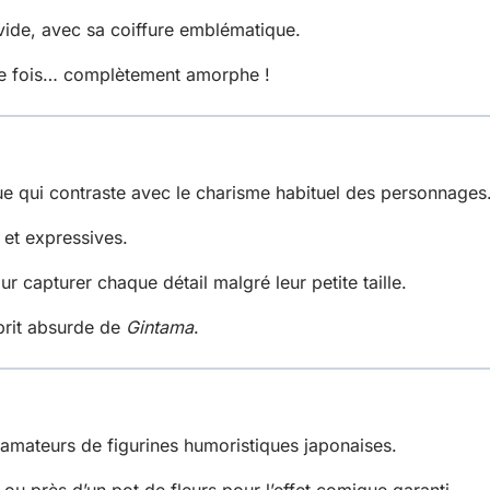
vide, avec sa coiffure emblématique.
te fois… complètement amorphe !
e qui contraste avec le charisme habituel des personnages
 et expressives.
r capturer chaque détail malgré leur petite taille.
sprit absurde de
Gintama
.
s amateurs de figurines humoristiques japonaises.
ou près d’un pot de fleurs pour l’effet comique garanti.