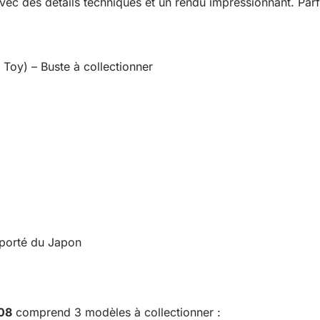
vec des détails techniques et un rendu impressionnant. Parfa
oy) – Buste à collectionner
importé du Japon
08
comprend 3 modèles à collectionner :