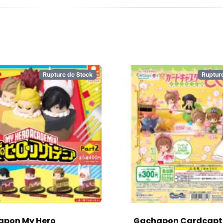
Rupture de Stock
Ruptur
apon My Hero
Gachapon Cardcapt