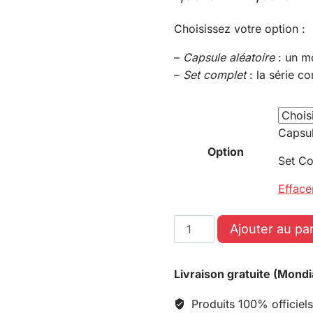
Choisissez votre option :
–
Capsule aléatoire
: un m
–
Set complet
: la série c
Capsul
Option
Set C
Efface
Ajouter au pa
Livraison gratuite (Mondi
Produits 100% officiels