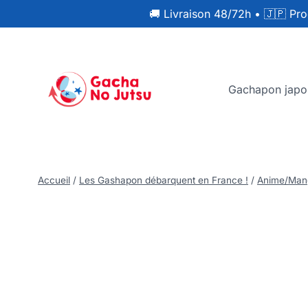
🚚 Livraison 48/72h
•
🇯🇵 Pro
Gachapon japo
Accueil
/
Les Gashapon débarquent en France !
/
Anime/Man