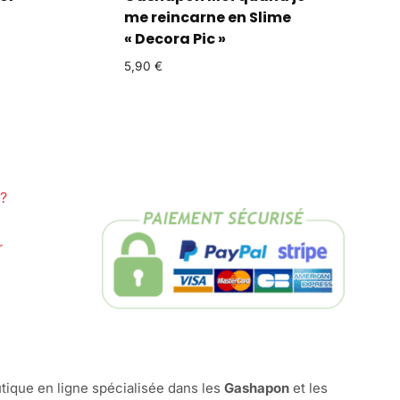
me reincarne en Slime
« Decora Pic »
5,90
€
?
r
tique en ligne spécialisée dans les
Gashapon
et les