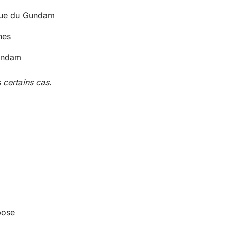
ique du Gundam
nes
Gundam
 certains cas.
pose