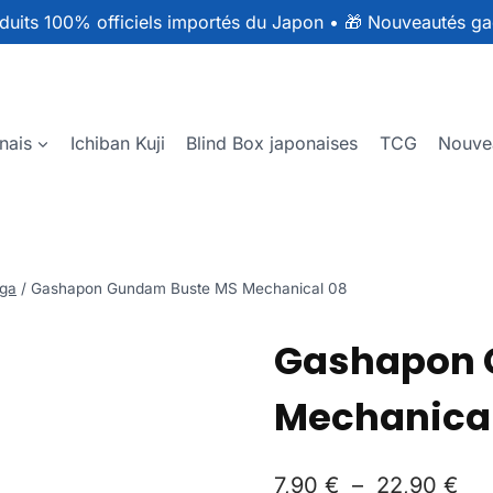
duits 100% officiels importés du Japon
•
🎁 Nouveautés ga
nais
Ichiban Kuji
Blind Box japonaises
TCG
Nouve
ga
/
Gashapon Gundam Buste MS Mechanical 08
Gashapon 
Mechanica
7,90
€
–
22,90
€