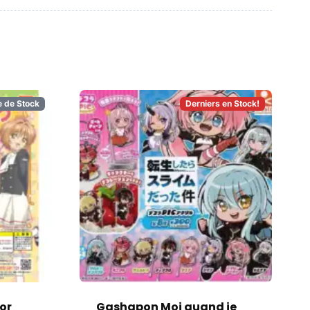
e de Stock
Derniers en Stock!
or
Gashapon Moi quand je