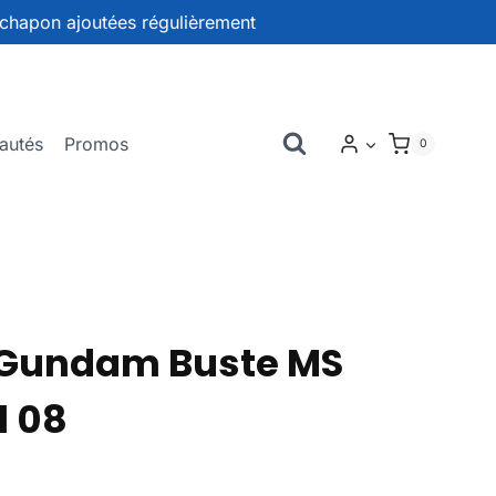
chapon ajoutées régulièrement
autés
Promos
0
Gundam Buste MS
l 08