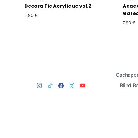
Decora Pic Acrylique vol.2
Acade
Gate
5,90
€
7,90
€
Gachapon
Blind B