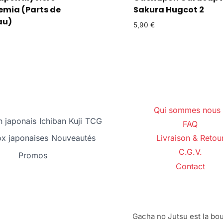
mia (Parts de
Sakura Hugcot 2
au)
5,90
€
Qui sommes nous 
 japonais
Ichiban Kuji
TCG
FAQ
ox japonaises
Nouveautés
Livraison & Retou
C.G.V.
Promos
Contact
Gacha no Jutsu est la bou