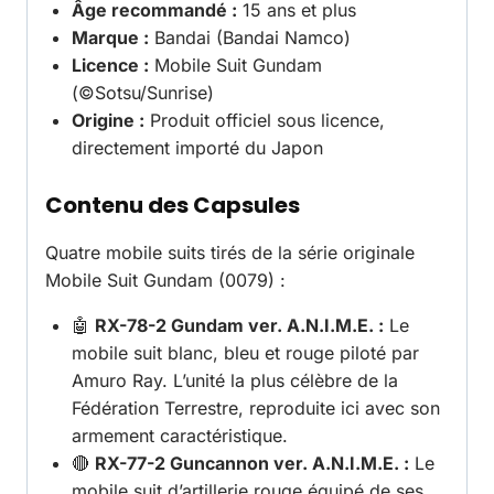
Âge recommandé :
15 ans et plus
Marque :
Bandai (Bandai Namco)
Licence :
Mobile Suit Gundam
(©Sotsu/Sunrise)
Origine :
Produit officiel sous licence,
directement importé du Japon
Contenu des Capsules
Quatre mobile suits tirés de la série originale
Mobile Suit Gundam (0079) :
🤖
RX-78-2 Gundam ver. A.N.I.M.E. :
Le
mobile suit blanc, bleu et rouge piloté par
Amuro Ray. L’unité la plus célèbre de la
Fédération Terrestre, reproduite ici avec son
armement caractéristique.
🔴
RX-77-2 Guncannon ver. A.N.I.M.E. :
Le
mobile suit d’artillerie rouge équipé de ses