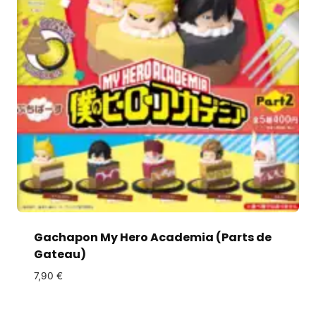
Gachapon My Hero Academia (Parts de
Gateau)
7,90
€