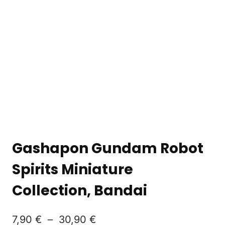
Gashapon Gundam Robot
Spirits Miniature
Collection, Bandai
7,90
€
–
30,90
€