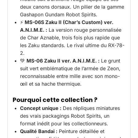
deux canons dorsaux. Un pilier de la gamme
Gashapon Gundam Robot Spirits.
⚡
MS-06S Zaku II (Char’s Custom) ver.
A.N.I.M.E. :
La version rouge personnalisée
de Char Aznable, trois fois plus rapide que
les Zaku standards. Le rival ultime du RX-78-
2.
💚
MS-06 Zaku II ver. A.N.I.M.E. :
Le grunt
suit vert emblématique de l’armée de Zeon,
reconnaissable entre mille avec son mono-
œil et sa hache thermique.
Pourquoi cette collection ?
Concept unique :
Des répliques miniatures
des vrais packagings Robot Spirits, un
format inédit pour les collectionneurs.
Qualité Bandai :
Peinture détaillée et