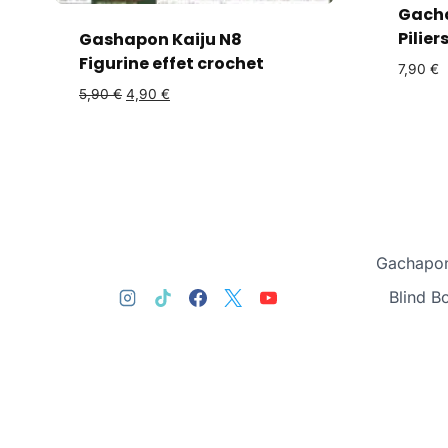
Gacha
Pilier
Gashapon Kaiju N8
Figurine effet crochet
7,90
€
5,90
€
4,90
€
Gachapon
Blind B