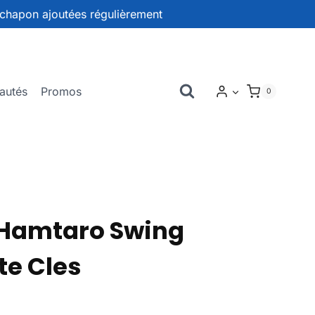
chapon ajoutées régulièrement
autés
Promos
0
Hamtaro Swing
te Cles