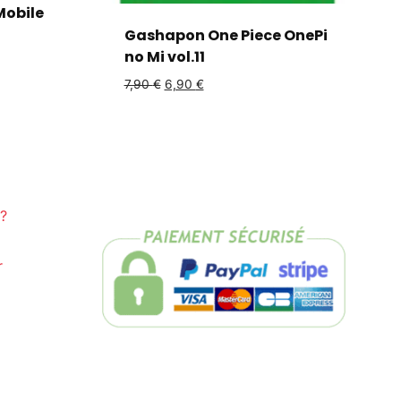
obile
Gashapon One Piece OnePi
no Mi vol.11
7,90
€
6,90
€
?
r