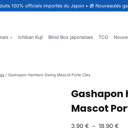
duits 100% officiels importés du Japon
•
🎁 Nouveautés ga
nais
Ichiban Kuji
Blind Box japonaises
TCG
Nouve
ga
/
Gashapon Hamtaro Swing Mascot Porte Cles
Gashapon 
Mascot Por
3,90
€
–
18,90
€