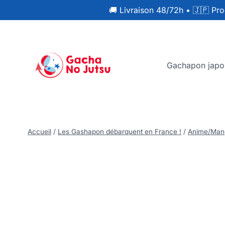
🚚 Livraison 48/72h
•
🇯🇵 Pro
Gachapon japo
Accueil
/
Les Gashapon débarquent en France !
/
Anime/Man