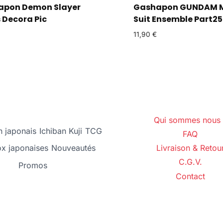
pon Demon Slayer
Gashapon GUNDAM M
s Decora Pic
Suit Ensemble Part25
11,90
€
Qui sommes nous 
 japonais
Ichiban Kuji
TCG
FAQ
ox japonaises
Nouveautés
Livraison & Retou
C.G.V.
Promos
Contact