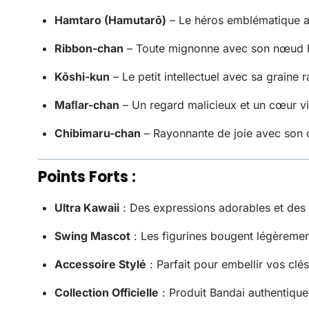
Hamtaro (Hamutarō)
– Le héros emblématique av
Ribbon-chan
– Toute mignonne avec son nœud bl
Kōshi-kun
– Le petit intellectuel avec sa graine 
Maﬂar-chan
– Un regard malicieux et un cœur vi
Chibimaru-chan
– Rayonnante de joie avec son 
Points Forts :
Ultra Kawaii
: Des expressions adorables et des 
Swing Mascot
: Les figurines bougent légèremen
Accessoire Stylé
: Parfait pour embellir vos clé
Collection Officielle
: Produit Bandai authentique