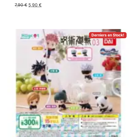
7,90
€
5,90
€
Derniers en Stock!