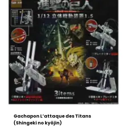
Gachapon L’attaque des Titans
(Shingeki no kyôjin)