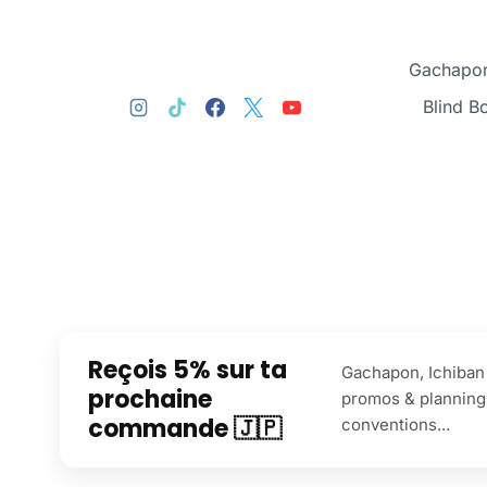
Gachapon
Blind B
Reçois 5% sur ta
Gachapon, Ichiban 
prochaine
promos & planning
commande 🇯🇵
conventions...