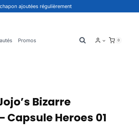
chapon ajoutées régulièrement
autés
Promos
0
ojo’s Bizarre
– Capsule Heroes 01