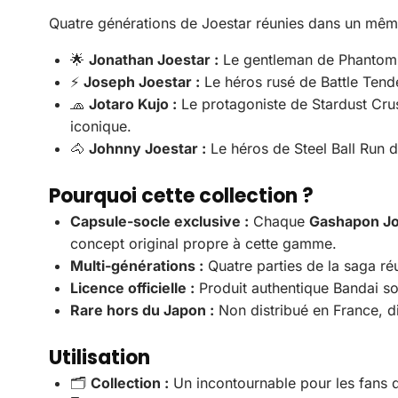
Quatre générations de Joestar réunies dans un même
🌟
Jonathan Joestar :
Le gentleman de Phantom B
⚡
Joseph Joestar :
Le héros rusé de Battle Tende
🧢
Jotaro Kujo :
Le protagoniste de Stardust Crus
iconique.
🐴
Johnny Joestar :
Le héros de Steel Ball Run 
Pourquoi cette collection ?
Capsule-socle exclusive :
Chaque
Gashapon Jo
concept original propre à cette gamme.
Multi-générations :
Quatre parties de la saga réun
Licence officielle :
Produit authentique Bandai so
Rare hors du Japon :
Non distribué en France, d
Utilisation
🗂️
Collection :
Un incontournable pour les fans d