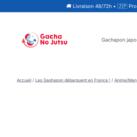
🚚 Livraison 48/72h
•
🇯🇵 Pro
Gachapon japo
Accueil
/
Les Gashapon débarquent en France !
/
Anime/Man