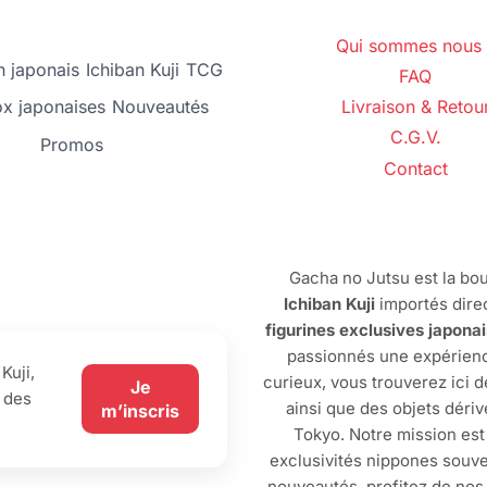
Qui sommes nous 
 japonais
Ichiban Kuji
TCG
FAQ
ox japonaises
Nouveautés
Livraison & Retou
C.G.V.
Promos
Contact
Gacha no Jutsu est la bou
Ichiban Kuji
importés dire
figurines exclusives japona
passionnés une expérienc
Kuji,
curieux, vous trouverez ici 
Je
 des
ainsi que des objets dériv
m’inscris
Tokyo. Notre mission est
exclusivités nippones souve
nouveautés, profitez de no