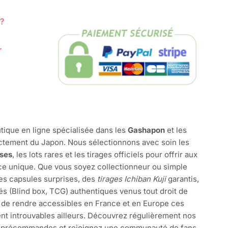
?
r
tique en ligne spécialisée dans les
Gashapon
et les
ctement du Japon. Nous sélectionnons avec soin les
ises
, les lots rares et les tirages officiels pour offrir aux
e unique. Que vous soyez collectionneur ou simple
des capsules surprises, des
tirages Ichiban Kuji
garantis,
és (Blind box, TCG) authentiques venus tout droit de
 de rendre accessibles en France et en Europe ces
nt introuvables ailleurs. Découvrez régulièrement nos
s précommandes et rejoignez une communauté de fans