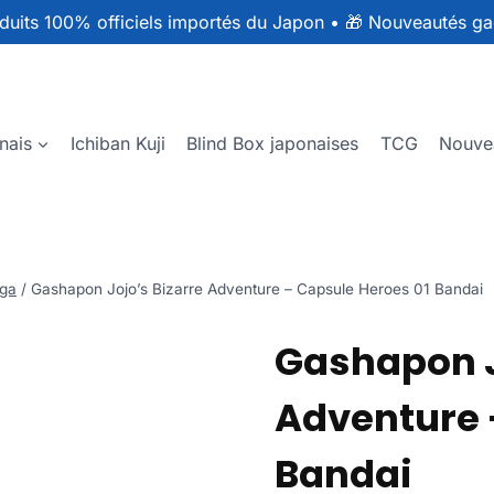
duits 100% officiels importés du Japon
•
🎁 Nouveautés ga
nais
Ichiban Kuji
Blind Box japonaises
TCG
Nouve
ga
/
Gashapon Jojo’s Bizarre Adventure – Capsule Heroes 01 Bandai
Gashapon J
Adventure 
Bandai