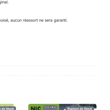
inal.
isé, aucun réassort ne sera garanti.
e de Stock
Rupture de Stock