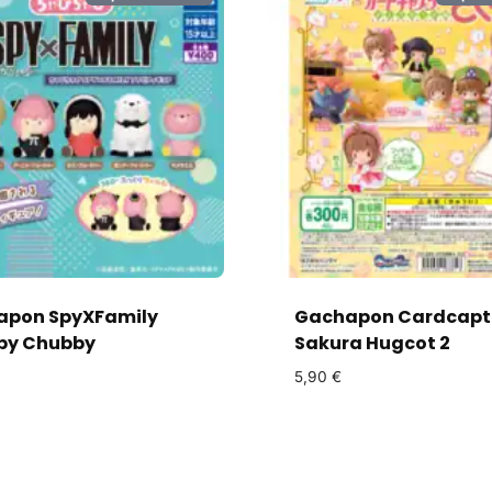
apon SpyXFamily
Gachapon Cardcapt
by Chubby
Sakura Hugcot 2
5,90
€