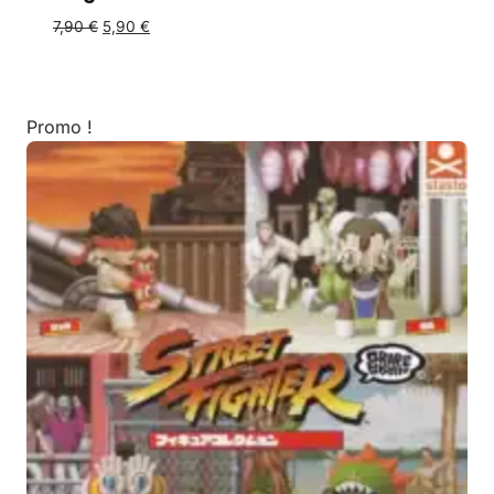
7,90
€
5,90
€
Promo !