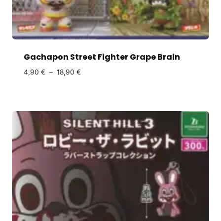
Gachapon Street Fighter Grape Brain
4,90
€
–
18,90
€