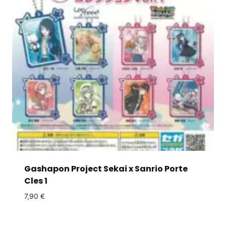
Gashapon Project Sekai x Sanrio Porte
Cles 1
7,90
€