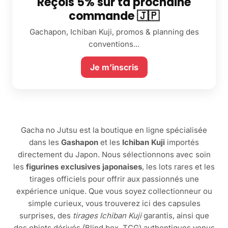
Reçois 5% sur ta prochaine
commande 🇯🇵
Gachapon, Ichiban Kuji, promos & planning des
conventions...
Je m’inscris
Gacha no Jutsu est la boutique en ligne spécialisée
dans les
Gashapon
et les
Ichiban Kuji
importés
directement du Japon. Nous sélectionnons avec soin
les
figurines exclusives japonaises
, les lots rares et les
tirages officiels pour offrir aux passionnés une
expérience unique. Que vous soyez collectionneur ou
simple curieux, vous trouverez ici des capsules
surprises, des
tirages Ichiban Kuji
garantis, ainsi que
des objets dérivés (Blind box, TCG) authentiques venus