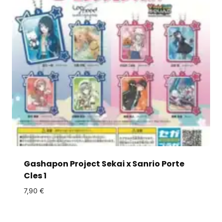
Gashapon Project Sekai x Sanrio Porte
Cles 1
7,90
€