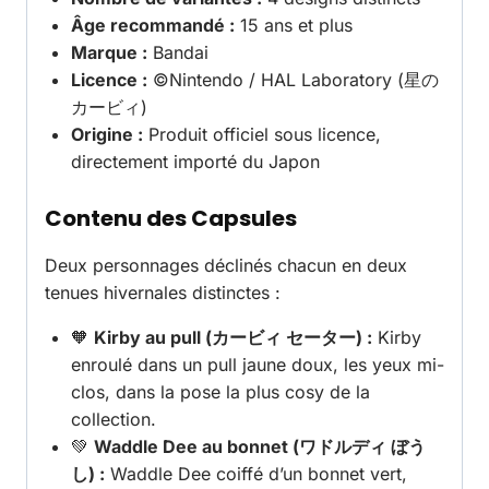
Âge recommandé :
15 ans et plus
Marque :
Bandai
Licence :
©Nintendo / HAL Laboratory (星の
カービィ)
Origine :
Produit officiel sous licence,
directement importé du Japon
Contenu des Capsules
Deux personnages déclinés chacun en deux
tenues hivernales distinctes :
🧡
Kirby au pull (カービィ セーター) :
Kirby
enroulé dans un pull jaune doux, les yeux mi-
clos, dans la pose la plus cosy de la
collection.
💚
Waddle Dee au bonnet (ワドルディ ぼう
し) :
Waddle Dee coiffé d’un bonnet vert,