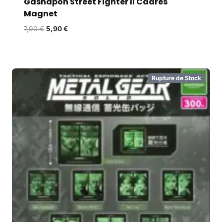
Gashapon Street Fighter II Cadres
Magnet
7,90
€
5,90
€
Rupture de Stock