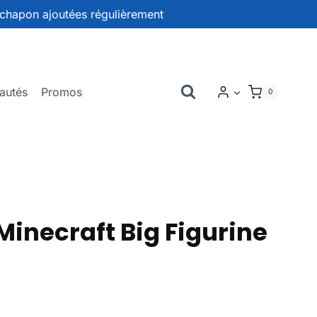
chapon ajoutées régulièrement
autés
Promos
0
inecraft Big Figurine