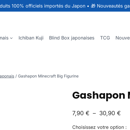
duits 100% officiels importés du Japon
•
🎁 Nouveautés ga
nais
Ichiban Kuji
Blind Box japonaises
TCG
Nouve
aponais
/
Gashapon Minecraft Big Figurine
Gashapon M
7,90
€
–
30,90
€
Choisissez votre option :