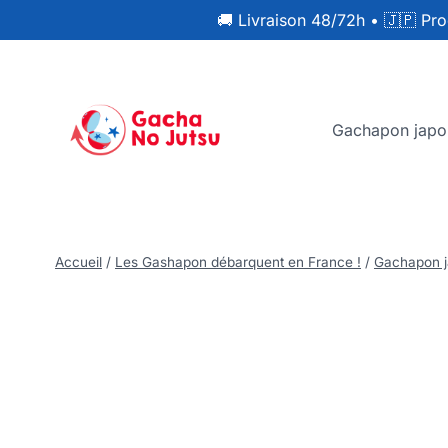
🚚 Livraison 48/72h
•
🇯🇵 Pro
Gachapon japo
Accueil
/
Les Gashapon débarquent en France !
/
Gachapon j