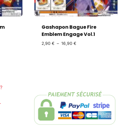
em
Gashapon Bague Fire
Emblem Engage Vol.1
2,90
€
–
16,90
€
?
r