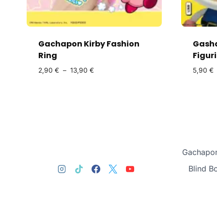
Gachapon Kirby Fashion
Gash
Ring
Figur
2,90
€
–
13,90
€
5,90
€
Gachapon
Blind B