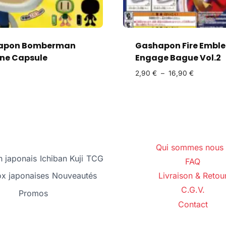
apon Bomberman
Gashapon Fire Embl
ine Capsule
Engage Bague Vol.2
2,90
€
–
16,90
€
Qui sommes nous 
 japonais
Ichiban Kuji
TCG
FAQ
ox japonaises
Nouveautés
Livraison & Retou
C.G.V.
Promos
Contact