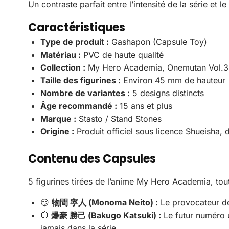
Un contraste parfait entre l’intensité de la série et 
Caractéristiques
Type de produit :
Gashapon (Capsule Toy)
Matériau :
PVC de haute qualité
Collection :
My Hero Academia, Onemutan Vol.3
Taille des figurines :
Environ 45 mm de hauteur
Nombre de variantes :
5 designs distincts
Âge recommandé :
15 ans et plus
Marque :
Stasto / Stand Stones
Origine :
Produit officiel sous licence Shueisha,
Contenu des Capsules
5 figurines tirées de l’anime My Hero Academia, tou
😏
物間 寧人 (Monoma Neito) :
Le provocateur de
💥
爆豪 勝己 (Bakugo Katsuki) :
Le futur numéro 
jamais dans la série.