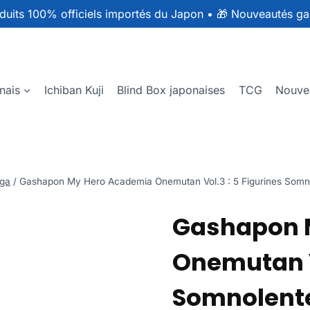
duits 100% officiels importés du Japon
•
🎁 Nouveautés ga
nais
Ichiban Kuji
Blind Box japonaises
TCG
Nouve
ga
/
Gashapon My Hero Academia Onemutan Vol.3 : 5 Figurines Somnole
Gashapon 
Onemutan Vo
Somnolentes