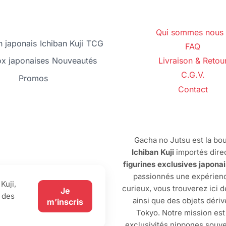
Qui sommes nous 
 japonais
Ichiban Kuji
TCG
FAQ
ox japonaises
Nouveautés
Livraison & Retou
C.G.V.
Promos
Contact
Gacha no Jutsu est la bou
Ichiban Kuji
importés dire
figurines exclusives japona
passionnés une expérienc
Kuji,
curieux, vous trouverez ici 
Je
 des
ainsi que des objets dériv
m’inscris
Tokyo. Notre mission est
exclusivités nippones souve