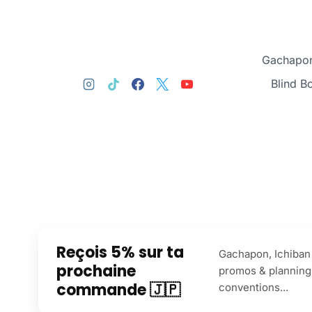
Gachapon
Blind B
Reçois 5% sur ta
Gachapon, Ichiban 
prochaine
promos & planning
commande 🇯🇵
conventions...