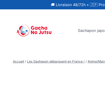
🚚 Livraison 48/72h
•
🇯🇵 Pro
Gachapon japo
Accueil
/
Les Gashapon débarquent en France !
/
Anime/Man