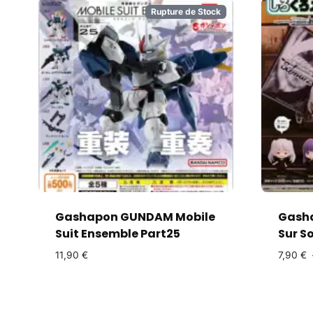
Rupture de Stock
Gashapon GUNDAM Mobile
Gasha
Suit Ensemble Part25
Sur S
11,90
€
7,90
€