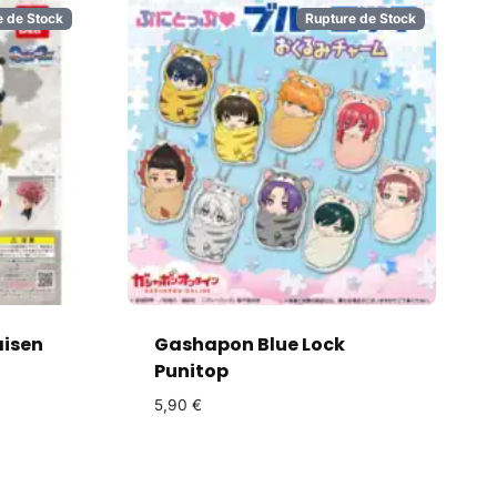
e de Stock
Rupture de Stock
aisen
Gashapon Blue Lock
Punitop
5,90
€