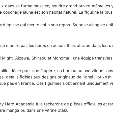
x dans sa forme musclée, sourire grand ouvert même les yeu
couchage jaune est son habitat naturel. La figurine la plus 
ard épuisé qui mérite enfin son repos. Sa pose alanguie co
ne montre pas les héros en action. Il les attrape dans leur
 Might, Aizawa, Shinsou et Monoma : une équipe transversa
taille idéale pour une étagère, un bureau ou une vitrine san
s, détails fidèles aux designs originaux de Kohei Horikosh
ue pas en France. Ces figurines s’obtiennent uniquement vi
My Hero Academia à la recherche de pièces officielles et ra
ère manga ou dans une vitrine otaku.