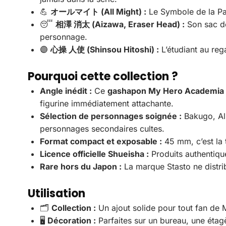
💪
オールマイト (All Might) :
Le Symbole de la Pai
😴
相澤 消太 (Aizawa, Eraser Head) :
Son sac de 
personnage.
🟣
心操 人使 (Shinsou Hitoshi) :
L’étudiant au reg
Pourquoi cette collection ?
Angle inédit :
Ce
gashapon My Hero Academia
figurine immédiatement attachante.
Sélection de personnages soignée :
Bakugo, All
personnages secondaires cultes.
Format compact et exposable :
45 mm, c’est la 
Licence officielle Shueisha :
Produits authentique
Rare hors du Japon :
La marque Stasto ne distrib
Utilisation
🗂️
Collection :
Un ajout solide pour tout fan de 
🖥️
Décoration :
Parfaites sur un bureau, une étag