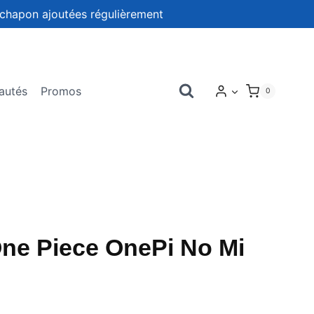
chapon ajoutées régulièrement
autés
Promos
0
ne Piece OnePi No Mi