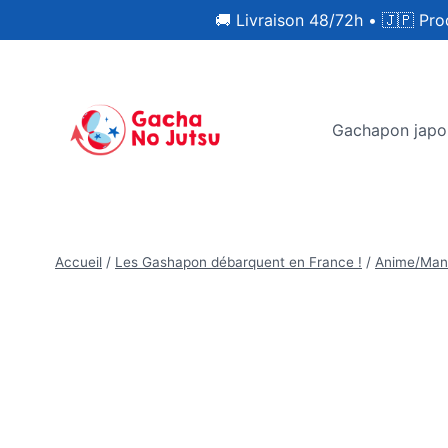
🚚 Livraison 48/72h
•
🇯🇵 Pro
Gachapon japo
Accueil
/
Les Gashapon débarquent en France !
/
Anime/Man