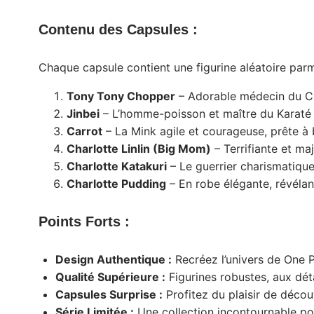
Contenu des Capsules :
Chaque capsule contient une figurine aléatoire parm
Tony Tony Chopper
– Adorable médecin du Ch
Jinbei
– L’homme-poisson et maître du Karaté d
Carrot
– La Mink agile et courageuse, prête à b
Charlotte Linlin (Big Mom)
– Terrifiante et ma
Charlotte Katakuri
– Le guerrier charismatique
Charlotte Pudding
– En robe élégante, révélan
Points Forts :
Design Authentique :
Recréez l’univers de One P
Qualité Supérieure :
Figurines robustes, aux déta
Capsules Surprise :
Profitez du plaisir de déco
Série Limitée :
Une collection incontournable pour