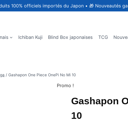
duits 100% officiels importés du Japon
•
🎁 Nouveautés ga
nais
Ichiban Kuji
Blind Box japonaises
TCG
Nouve
ga
/
Gashapon One Piece OnePi No Mi 10
Promo !
Gashapon O
10