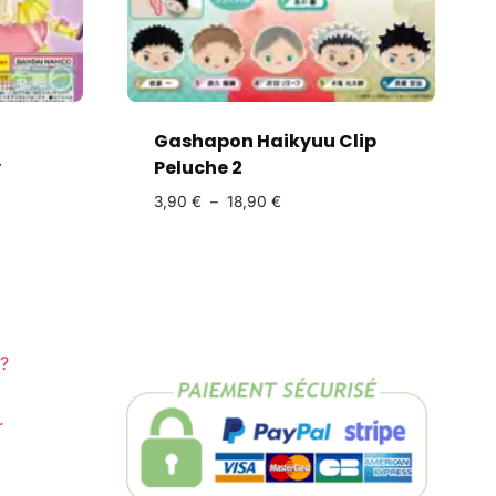
Gashapon Haikyuu Clip
y
Peluche 2
3,90
€
–
18,90
€
?
r