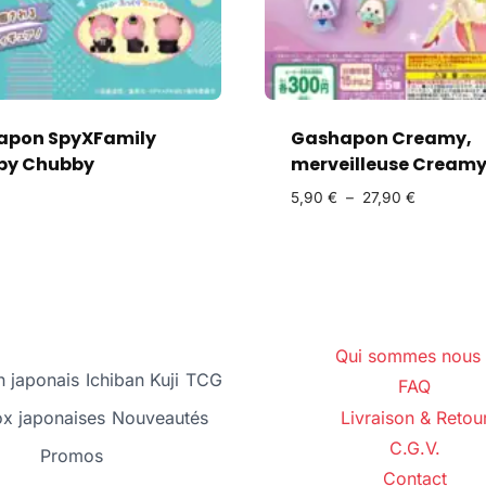
apon SpyXFamily
Gashapon Creamy,
by Chubby
merveilleuse Cream
5,90
€
–
27,90
€
Qui sommes nous 
 japonais
Ichiban Kuji
TCG
FAQ
ox japonaises
Nouveautés
Livraison & Retou
C.G.V.
Promos
Contact