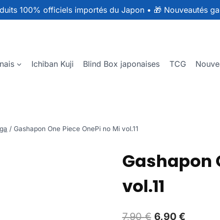
duits 100% officiels importés du Japon
•
🎁 Nouveautés ga
nais
Ichiban Kuji
Blind Box japonaises
TCG
Nouve
ga
/
Gashapon One Piece OnePi no Mi vol.11
Gashapon O
vol.11
7,90
€
6,90
€