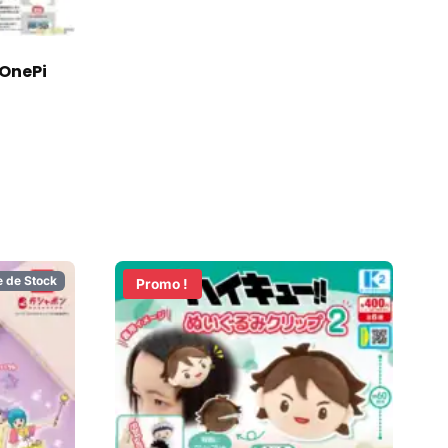
OnePi
e de Stock
Promo !