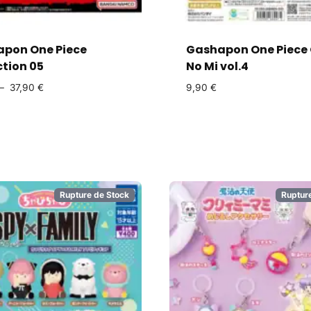
pon One Piece
Gashapon One Piece 
ction 05
No Mi vol.4
–
37,90
€
9,90
€
Rupture de Stock
Ruptur