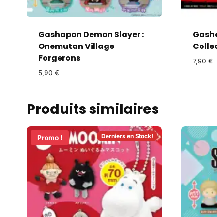
Gashapon Demon Slayer :
Gasha
Onemutan Village
Colle
Forgerons
7,90
€
5,90
€
Produits similaires
Derniers en Stock!
Promo !