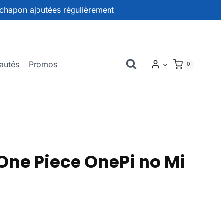
chapon ajoutées régulièrement
autés
Promos
0
ne Piece OnePi no Mi