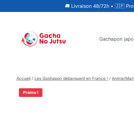
🚚 Livraison 48/72h
•
🇯🇵 Pro
Gachapon japo
Accueil
/
Les Gashapon débarquent en France !
/
Anime/Man
Promo !