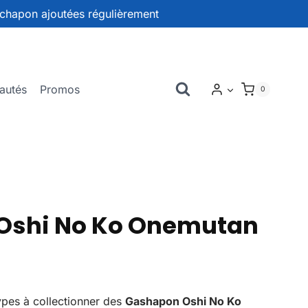
chapon ajoutées régulièrement
autés
Promos
0
Oshi No Ko Onemutan
ypes à collectionner des
Gashapon Oshi No Ko