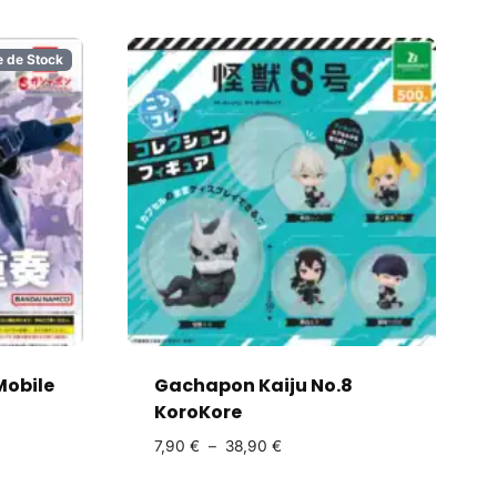
e de Stock
obile
Gachapon Kaiju No.8
KoroKore
7,90
€
–
38,90
€