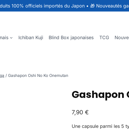
duits 100% officiels importés du Japon
•
🎁 Nouveautés ga
nais
Ichiban Kuji
Blind Box japonaises
TCG
Nouve
ga
/
Gashapon Oshi No Ko Onemutan
Gashapon 
7,90
€
Une capsule parmi les 5 t