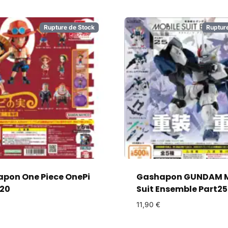
Rupture de Stock
Ruptur
pon One Piece OnePi
Gashapon GUNDAM M
 20
Suit Ensemble Part25
11,90
€