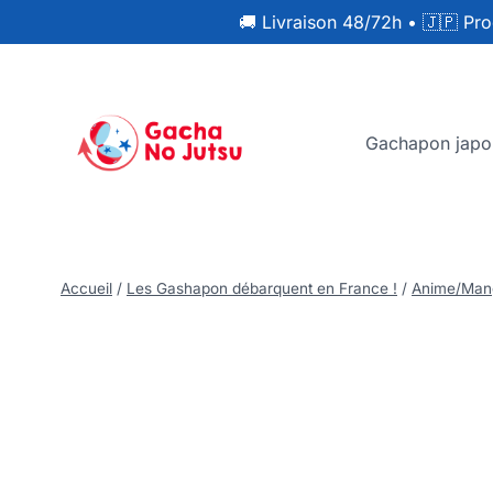
🚚 Livraison 48/72h
•
🇯🇵 Pro
Gachapon japo
Accueil
/
Les Gashapon débarquent en France !
/
Anime/Man