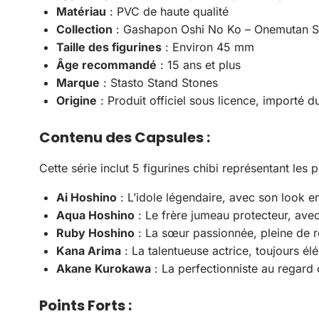
Matériau
: PVC de haute qualité
Collection
: Gashapon Oshi No Ko – Onemutan S
Taille des figurines
: Environ 45 mm
Âge recommandé
: 15 ans et plus
Marque
: Stasto Stand Stones
Origine
: Produit officiel sous licence, importé 
Contenu des Capsules
:
Cette série inclut 5 figurines chibi représentant le
Ai Hoshino
: L’idole légendaire, avec son look e
Aqua Hoshino
: Le frère jumeau protecteur, ave
Ruby Hoshino
: La sœur passionnée, pleine de r
Kana Arima
: La talentueuse actrice, toujours él
Akane Kurokawa
: La perfectionniste au regard 
Points Forts
: