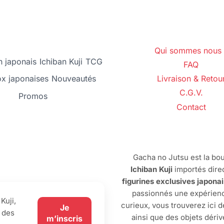
Qui sommes nous 
 japonais
Ichiban Kuji
TCG
FAQ
ox japonaises
Nouveautés
Livraison & Retou
C.G.V.
Promos
Contact
Gacha no Jutsu est la bou
Ichiban Kuji
importés dire
figurines exclusives japona
passionnés une expérienc
Kuji,
curieux, vous trouverez ici 
Je
 des
ainsi que des objets dériv
m’inscris