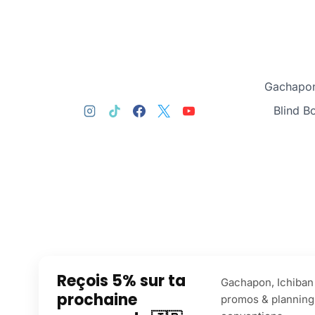
Gachapon
Blind B
Reçois 5% sur ta
Gachapon, Ichiban 
prochaine
promos & planning