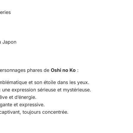
eries
du Japon
s personnages phares de
Oshi no Ko
:
mblématique et son étoile dans les yeux.
c une expression sérieuse et mystérieuse.
êve et d’énergie.
égante et expressive.
captivant, toujours concentrée.