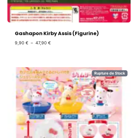
Gashapon Kirby Assis (Figurine)
9,90
€
–
47,90
€
Rupture de Stock