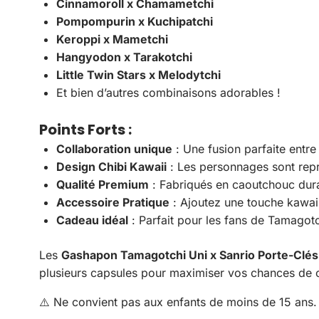
Cinnamoroll x Chamametchi
Pompompurin x Kuchipatchi
Keroppi x Mametchi
Hangyodon x Tarakotchi
Little Twin Stars x Melodytchi
Et bien d’autres combinaisons adorables !
Points Forts
:
Collaboration unique
: Une fusion parfaite entre
Design Chibi Kawaii
: Les personnages sont repré
Qualité Premium
: Fabriqués en caoutchouc durab
Accessoire Pratique
: Ajoutez une touche kawaii
Cadeau idéal
: Parfait pour les fans de Tamagotc
Les
Gashapon Tamagotchi Uni x Sanrio Porte-Clés
plusieurs capsules pour maximiser vos chances de co
⚠️ Ne convient pas aux enfants de moins de 15 ans.