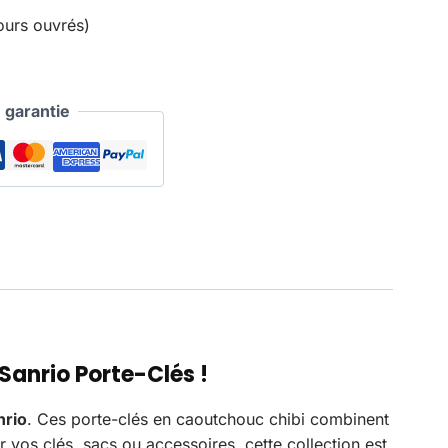
ours ouvrés)
garantie
Sanrio Porte-Clés
!
nrio
. Ces porte-clés en caoutchouc chibi combinent
 vos clés, sacs ou accessoires, cette collection est