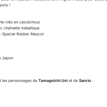
nrio !
te-clés en caoutchouc
 chaînette métallique
– Special Rubber Mascot
du Japon
t les personnages de
Tamagotchi Uni
et de
Sanrio
: