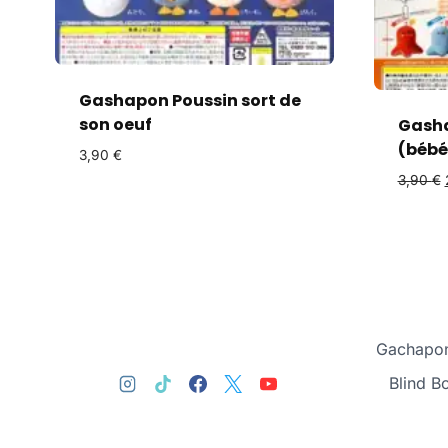
Gashapon Poussin sort de
son oeuf
Gasha
(bébé
3,90
€
3,90
€
Gachapon
Blind B