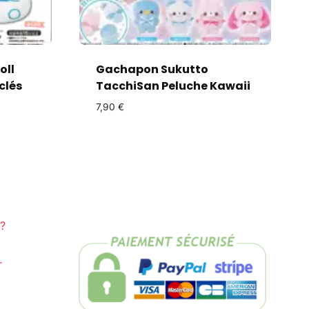
oll
Gachapon Sukutto
clés
TacchiSan Peluche Kawaii
7,90
€
?
r