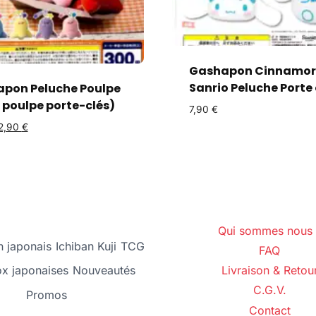
Gashapon Cinnamor
Sanrio Peluche Porte 
pon Peluche Poulpe
 poulpe porte-clés)
7,90
€
2,90
€
Qui sommes nous 
 japonais
Ichiban Kuji
TCG
FAQ
ox japonaises
Nouveautés
Livraison & Retou
C.G.V.
Promos
Contact