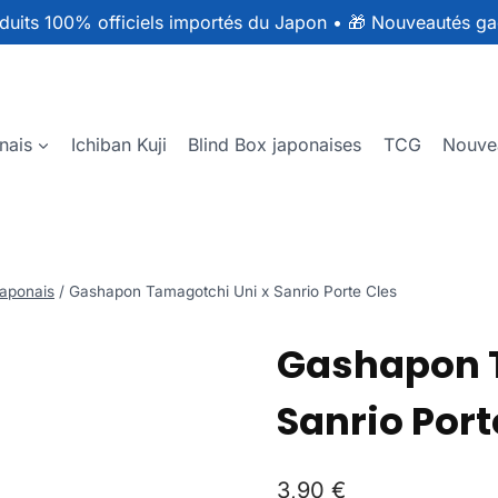
duits 100% officiels importés du Japon
•
🎁 Nouveautés ga
nais
Ichiban Kuji
Blind Box japonaises
TCG
Nouve
aponais
/
Gashapon Tamagotchi Uni x Sanrio Porte Cles
Gashapon T
Sanrio Port
3,90
€