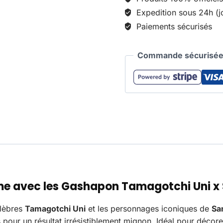
Expedition sous 24h (j
Paiements sécurisés
Commande sécurisée 
me avec les
Gashapon Tamagotchi Uni x 
élèbres
Tamagotchi Uni
et les personnages iconiques de
Sa
pour un résultat irrésistiblement mignon. Idéal pour décorer