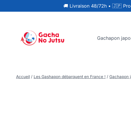
🚚 Livraison 48/72h
•
🇯🇵 Pro
Gachapon japo
Accueil
/
Les Gashapon débarquent en France !
/
Gachapon j