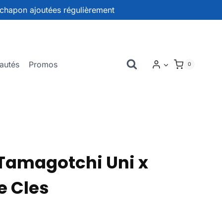
chapon ajoutées régulièrement
autés
Promos
0
amagotchi Uni x
e Cles