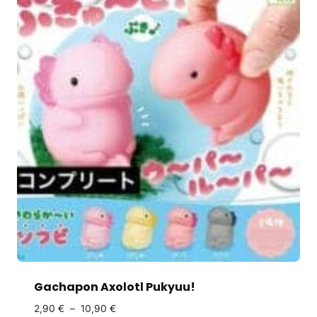
Gachapon Axolotl Pukyuu!
2,90
€
–
10,90
€