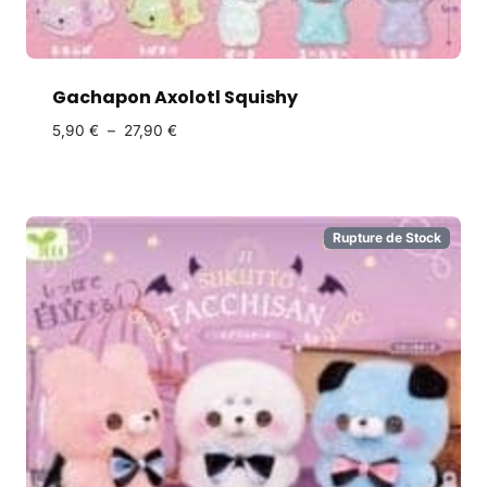
Gachapon Axolotl Squishy
5,90
€
–
27,90
€
Rupture de Stock