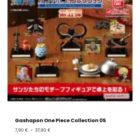
Gashapon One Piece Collection 05
7,90
€
–
37,90
€