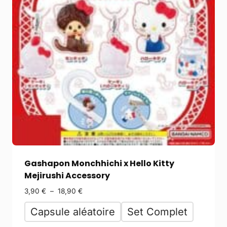
Gashapon Monchhichi x Hello Kitty
Mejirushi Accessory
3,90
€
–
18,90
€
Capsule aléatoire
Set Complet