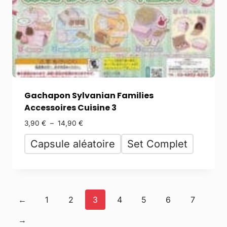
Gachapon Sylvanian Families
Accessoires Cuisine 3
3,90
€
–
14,90
€
Capsule aléatoire
Set Complet
←
1
2
3
4
5
6
7
→