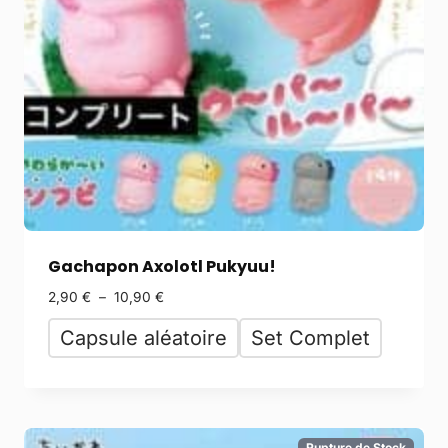
Gachapon Axolotl Pukyuu!
2,90
€
–
10,90
€
Capsule aléatoire
Set Complet
Rupture de Stock