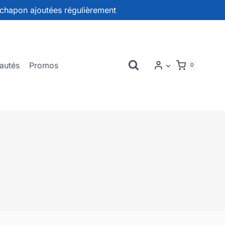
chapon ajoutées régulièrement
autés
Promos
0