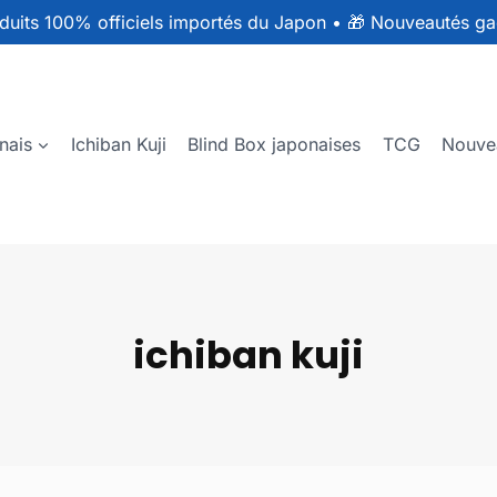
duits 100% officiels importés du Japon
•
🎁 Nouveautés ga
nais
Ichiban Kuji
Blind Box japonaises
TCG
Nouve
ichiban kuji