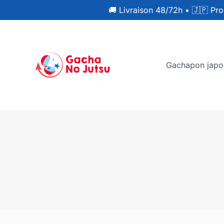
🚚 Livraison 48/72h
•
🇯🇵 Pro
Gachapon japo