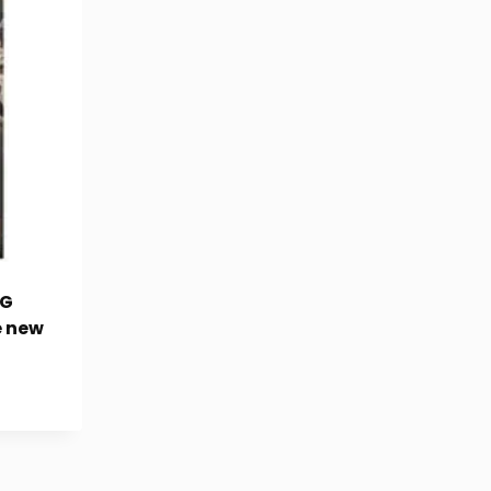
CG
e new