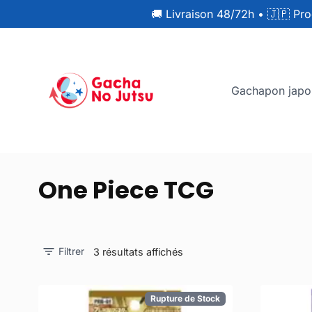
🚚 Livraison 48/72h
•
🇯🇵 Pro
Gachapon japo
One Piece TCG
Filtrer
3 résultats affichés
Rupture de Stock