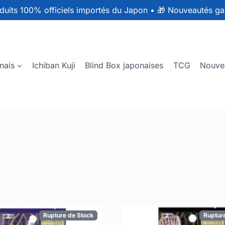
duits 100% officiels importés du Japon
•
🎁 Nouveautés ga
nais
Ichiban Kuji
Blind Box japonaises
TCG
Nouve
Rupture de Stock
Ruptur