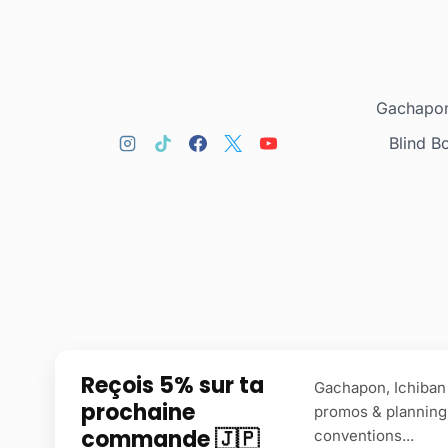
Gachapon
Blind B
Reçois 5% sur ta
Gachapon, Ichiban 
prochaine
promos & planning
commande 🇯🇵
conventions...