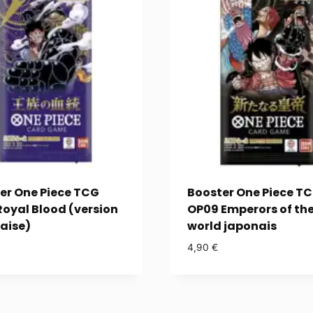
er One Piece TCG
Booster One Piece T
Royal Blood (version
OP09 Emperors of th
aise)
world japonais
4,90
€