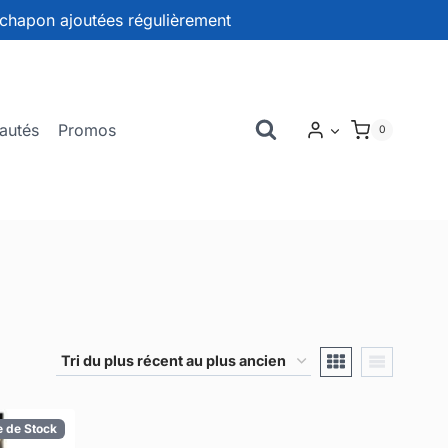
chapon ajoutées régulièrement
autés
Promos
0
e de Stock