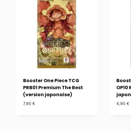
Booster One Piece TCG
Boost
PRB01 Premium The Best
OP10 
(version japonaise)
japon
7,90
€
4,90
€