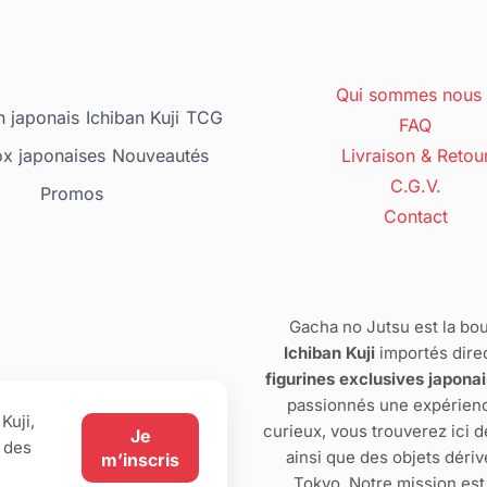
Qui sommes nous 
 japonais
Ichiban Kuji
TCG
FAQ
ox japonaises
Nouveautés
Livraison & Retou
C.G.V.
Promos
Contact
Gacha no Jutsu est la bou
Ichiban Kuji
importés dire
figurines exclusives japona
passionnés une expérienc
Kuji,
curieux, vous trouverez ici 
Je
 des
ainsi que des objets dériv
m’inscris
Tokyo. Notre mission est