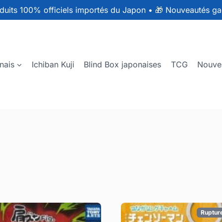
duits 100% officiels importés du Japon
•
🎁 Nouveautés ga
nais
Ichiban Kuji
Blind Box japonaises
TCG
Nouve
Ruptur