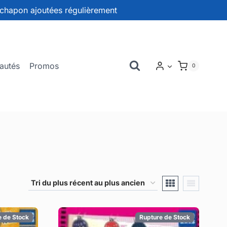
chapon ajoutées régulièrement
autés
Promos
0
e de Stock
Rupture de Stock