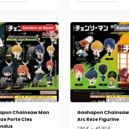
Derniers en Stock!
Ruptur
apon Chainsaw Man
Gashapon Chainsaw
eze Porte Cles
Arc Reze Figurine
endus
7,90
€
–
45,90
€