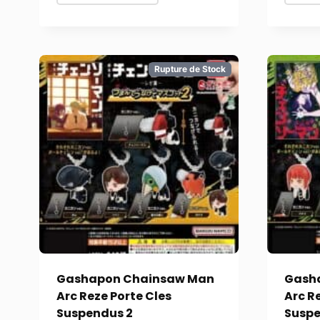
Rupture de Stock
Gashapon Chainsaw Man
Gash
Arc Reze Porte Cles
Arc R
Suspendus 2
Susp