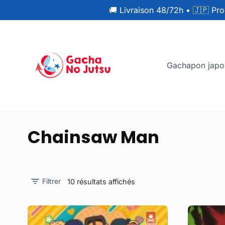
🚚 Livraison 48/72h
•
🇯🇵 Pro
Gachapon japo
Chainsaw Man
Filtrer
10 résultats affichés