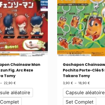
apon Chainsaw Man
Gachapon Chainsaw
zun Fig. Arc Reze
Pochita Porte-Clés 5
ra Tomy
Takara Tomy
–
22,90
€
3,90
€
–
18,90
€
sule aléatoire
Capsule aléatoire
 Complet
Set Complet