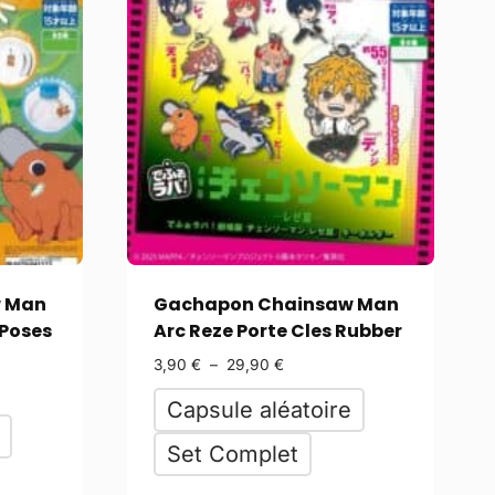
 Man
Gachapon Chainsaw Man
 Poses
Arc Reze Porte Cles Rubber
3,90
€
–
29,90
€
Capsule aléatoire
Set Complet