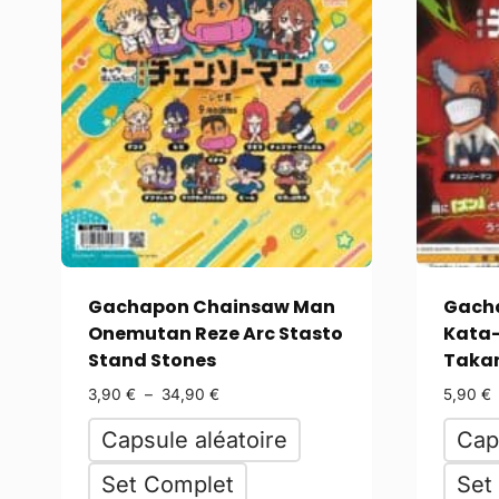
Gachapon Chainsaw Man
Gach
Onemutan Reze Arc Stasto
Kata-
Stand Stones
Taka
3,90
€
–
34,90
€
5,90
€
Capsule aléatoire
Cap
Set Complet
Set