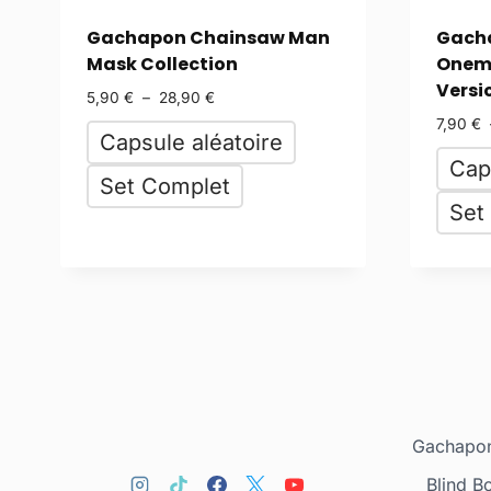
Gachapon Chainsaw Man
Gach
Mask Collection
Onemu
Versi
5,90
€
–
28,90
€
7,90
€
Capsule aléatoire
Cap
Set Complet
Set
Gachapon
Blind B