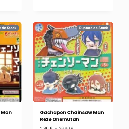
e de Stock
Rupture de Stock
 Man
Gachapon Chainsaw Man
Reze Onemutan
5,90
€
–
28,90
€