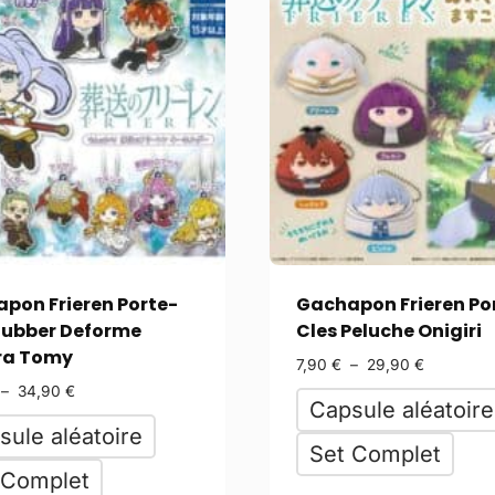
pon Frieren Porte-
Gachapon Frieren Po
Rubber Deforme
Cles Peluche Onigiri
ra Tomy
7,90
€
–
29,90
€
–
34,90
€
Capsule aléatoire
sule aléatoire
Set Complet
 Complet