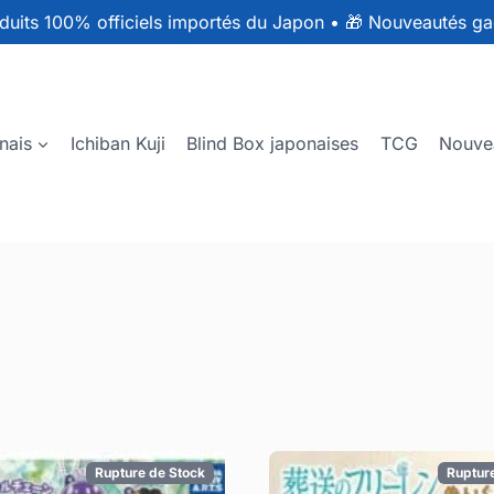
duits 100% officiels importés du Japon
•
🎁 Nouveautés ga
nais
Ichiban Kuji
Blind Box japonaises
TCG
Nouve
Rupture de Stock
Ruptur