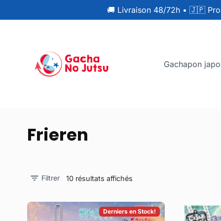
🚚 Livraison 48/72h
•
🇯🇵 Pro
Gachapon japo
Frieren
Filtrer
10 résultats affichés
Derniers en Stock!