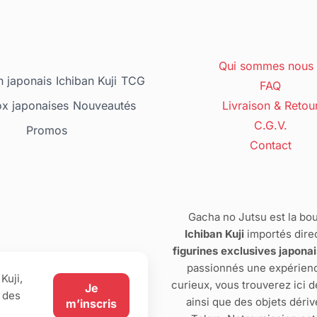
Qui sommes nous 
 japonais
Ichiban Kuji
TCG
FAQ
ox japonaises
Nouveautés
Livraison & Retou
C.G.V.
Promos
Contact
Gacha no Jutsu est la bou
Ichiban Kuji
importés dire
figurines exclusives japona
passionnés une expérienc
Kuji,
curieux, vous trouverez ici 
Je
 des
ainsi que des objets dériv
m’inscris