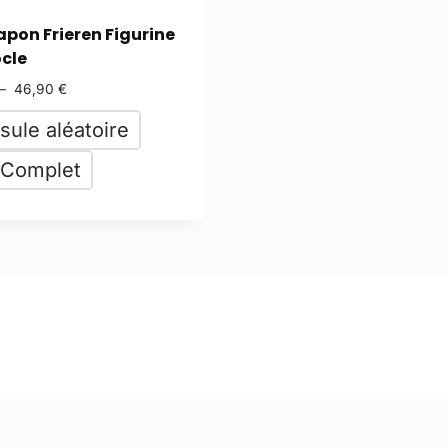
pon Frieren Figurine
ocle
–
46,90
€
sule aléatoire
 Complet