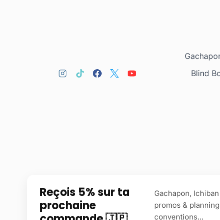
Gachapon
Blind B
Reçois 5% sur ta
Gachapon, Ichiban 
prochaine
promos & planning
commande 🇯🇵
conventions...