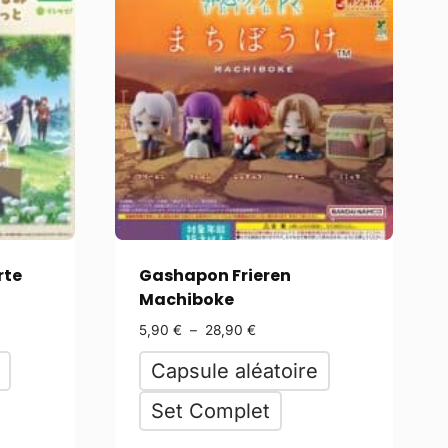
rte
Gashapon Frieren
Machiboke
5,90
€
–
28,90
€
Capsule aléatoire
Set Complet