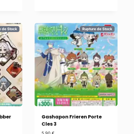
e de Stock
Rupture de Stock
bber
Gashapon Frieren Porte
Cles 3
5,90
€