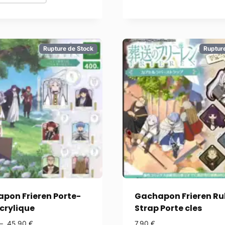
Rupture de Stock
Ruptur
pon Frieren Porte-
Gachapon Frieren Ru
acrylique
Strap Porte cles
–
45,90
€
7,90
€