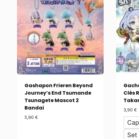
Gashapon Frieren Beyond
Gacha
Journey’s End Tsumande
Clés 
Tsunagete Mascot 2
Taka
Bandai
3,90
€
5,90
€
Cap
Set