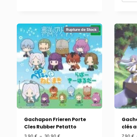
Rupture de Stock
Gachapon Frieren Porte
Gacha
Cles Rubber Petatto
clés 
3,90
€
–
30,90
€
7,90
€