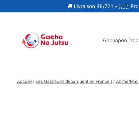
🚚 Livraison 48/72h
•
🇯🇵 Pro
Gachapon japo
Accueil
/
Les Gashapon débarquent en France !
/
Anime/Man