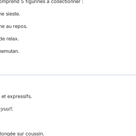
mprend 5 figurines à collectionner :
e sieste.
ême au repos.
de relax.
nemutan.
.
et expressifs.
yuu!!
.
longée sur coussin.