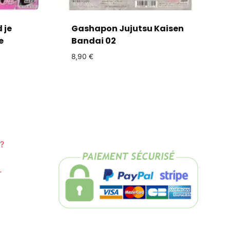
 je
Gashapon Jujutsu Kaisen
e
Bandai 02
8,90
€
?
r