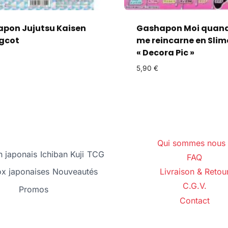
pon Jujutsu Kaisen
Gashapon Moi quand
gcot
me reincarne en Slim
« Decora Pic »
5,90
€
Qui sommes nous 
 japonais
Ichiban Kuji
TCG
FAQ
ox japonaises
Nouveautés
Livraison & Retou
C.G.V.
Promos
Contact