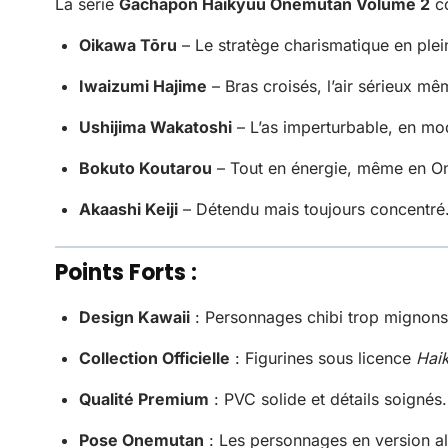
La série
Gachapon Haikyuu Onemutan Volume 2
co
Oikawa Tōru
– Le stratège charismatique en plein
Iwaizumi Hajime
– Bras croisés, l’air sérieux m
Ushijima Wakatoshi
– L’as imperturbable, en mo
Bokuto Koutarou
– Tout en énergie, même en O
Akaashi Keiji
– Détendu mais toujours concentré
Points Forts :
Design Kawaii
: Personnages chibi trop mignons 
Collection Officielle
: Figurines sous licence
Haik
Qualité Premium
: PVC solide et détails soignés.
Pose Onemutan
: Les personnages en version al