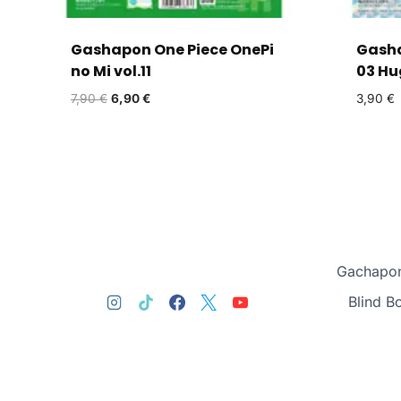
Gashapon One Piece OnePi
Gasha
no Mi vol.11
03 Hu
7,90
€
6,90
€
3,90
€
Gachapon
Blind B