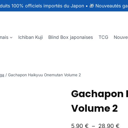
duits 100% officiels importés du Japon
•
🎁 Nouveautés ga
nais
Ichiban Kuji
Blind Box japonaises
TCG
Nouve
ga
/
Gachapon Haikyuu Onemutan Volume 2
Gachapon 
Volume 2
5,90
€
–
28,90
€