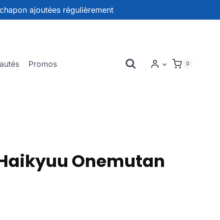
chapon ajoutées régulièrement
autés
Promos
0
Haikyuu Onemutan