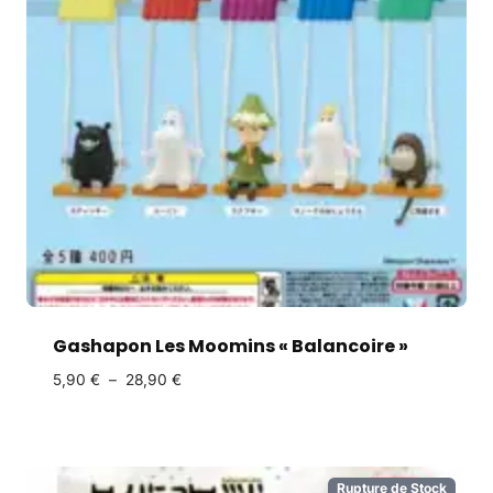
Gashapon Les Moomins « Balancoire »
5,90
€
–
28,90
€
Rupture de Stock