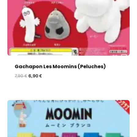
Gachapon Les Moomins (Peluches)
7,90
€
6,90
€