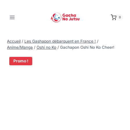
0
Accueil
/
Les Gashapon débarquent en France !
/
Anime/Manga
/
Oshi no Ko
/
Gachapon Oshi No Ko Cheer!
Promo !