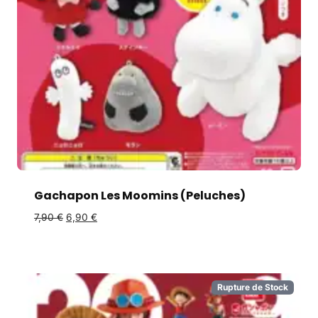
Gachapon Les Moomins (Peluches)
7,90
€
6,90
€
Rupture de Stock