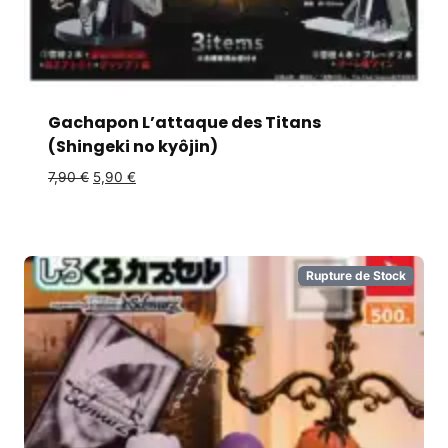
Gachapon L’attaque des Titans
(Shingeki no kyôjin)
7,90
€
5,90
€
Rupture de Stock