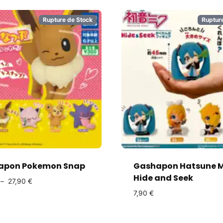
Rupture de Stock
Ruptur
apon Pokemon Snap
Gashapon Hatsune M
Hide and Seek
–
27,90
€
7,90
€