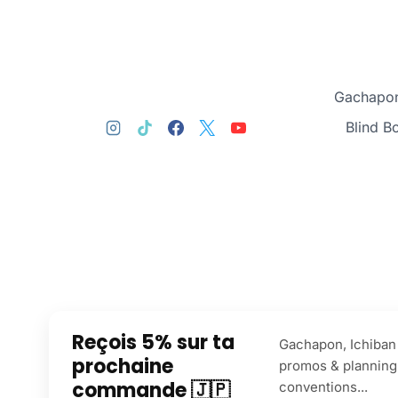
Gachapon
Blind B
Reçois 5% sur ta
Gachapon, Ichiban 
prochaine
promos & planning
commande 🇯🇵
conventions...