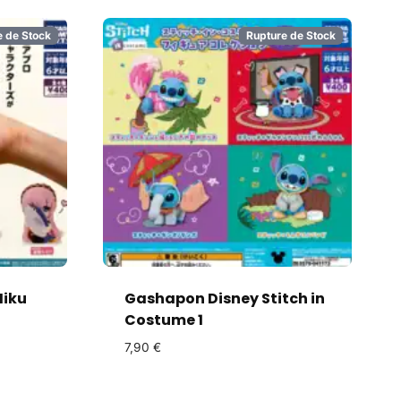
e de Stock
Rupture de Stock
iku
Gashapon Disney Stitch in
Costume 1
7,90
€