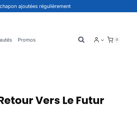
chapon ajoutées régulièrement
autés
Promos
0
etour Vers Le Futur