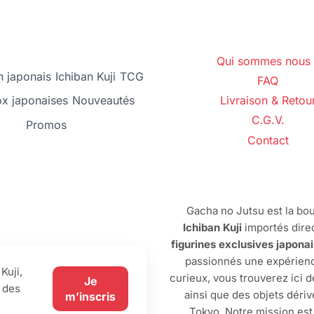
Qui sommes nous 
 japonais
Ichiban Kuji
TCG
FAQ
ox japonaises
Nouveautés
Livraison & Retou
C.G.V.
Promos
Contact
Gacha no Jutsu est la bou
Ichiban Kuji
importés dire
figurines exclusives japona
passionnés une expérienc
Kuji,
curieux, vous trouverez ici 
Je
 des
ainsi que des objets dériv
m’inscris
Tokyo. Notre mission est