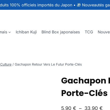
duits 100% officiels importés du Japon
•
🎁 Nouveautés ga
nais
Ichiban Kuji
Blind Box japonaises
TCG
Nouve
 Culture
/
Gachapon Retour Vers Le Futur Porte-Clés
Gachapon R
Porte-Clés
5,90
€
–
33,90
€