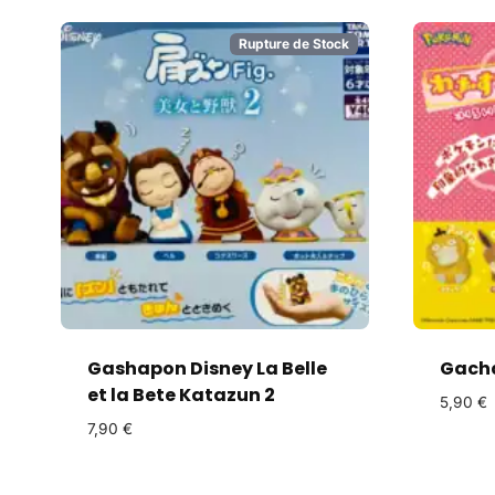
Rupture de Stock
Gashapon Disney La Belle
Gach
et la Bete Katazun 2
5,90
€
7,90
€