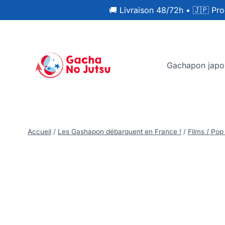
🚚 Livraison 48/72h
•
🇯🇵 Pro
Gachapon japo
Accueil
/
Les Gashapon débarquent en France !
/
Films / Pop