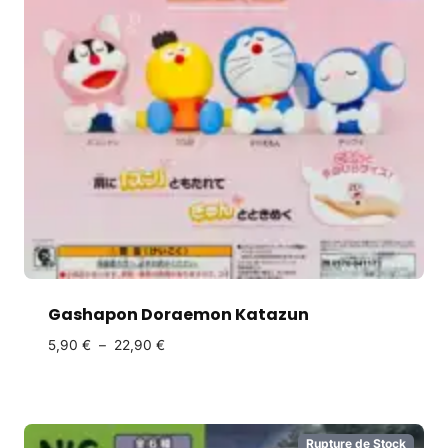
Gashapon Doraemon Katazun
5,90
€
–
22,90
€
Rupture de Stock