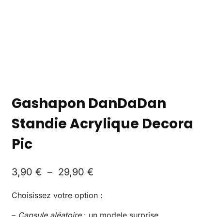
Gashapon DanDaDan
Standie Acrylique Decora
Pic
3,90
€
–
29,90
€
Choisissez votre option :
–
Capsule aléatoire
: un modele surprise