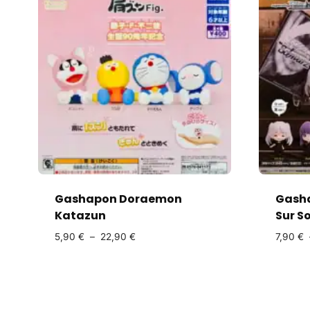
Gashapon Doraemon
Gasha
Katazun
Sur S
5,90
€
–
22,90
€
7,90
€