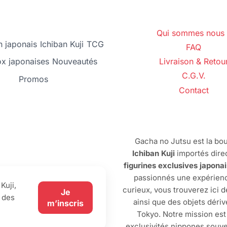
Qui sommes nous 
 japonais
Ichiban Kuji
TCG
FAQ
ox japonaises
Nouveautés
Livraison & Retou
C.G.V.
Promos
Contact
Gacha no Jutsu est la bou
Ichiban Kuji
importés dire
figurines exclusives japona
passionnés une expérienc
Kuji,
curieux, vous trouverez ici 
Je
 des
ainsi que des objets dériv
m’inscris
Tokyo. Notre mission est
exclusivités nippones souve