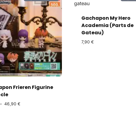
Gachapon My Hero
Academia (Parts de
Gateau)
7,90
€
pon Frieren Figurine
ocle
–
46,90
€