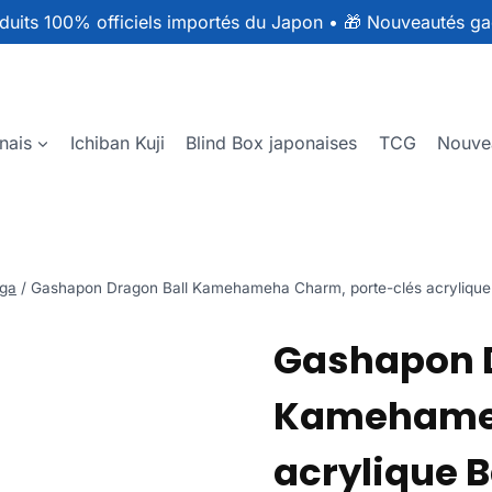
duits 100% officiels importés du Japon
•
🎁 Nouveautés ga
nais
Ichiban Kuji
Blind Box japonaises
TCG
Nouve
ga
/
Gashapon Dragon Ball Kamehameha Charm, porte-clés acrylique
Gashapon D
Kamehameh
acrylique 