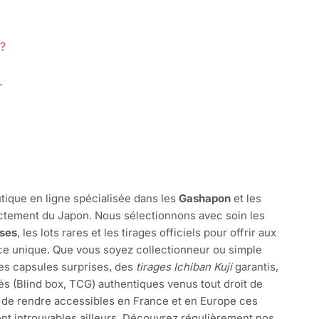
?
r
tique en ligne spécialisée dans les
Gashapon
et les
ctement du Japon. Nous sélectionnons avec soin les
ises
, les lots rares et les tirages officiels pour offrir aux
e unique. Que vous soyez collectionneur ou simple
des capsules surprises, des
tirages Ichiban Kuji
garantis,
és (Blind box, TCG) authentiques venus tout droit de
 de rendre accessibles en France et en Europe ces
nt introuvables ailleurs. Découvrez régulièrement nos