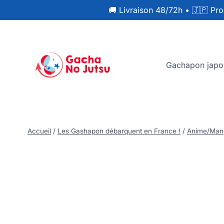
🚚 Livraison 48/72h
•
🇯🇵 Pro
Gachapon japo
Accueil
/
Les Gashapon débarquent en France !
/
Anime/Man