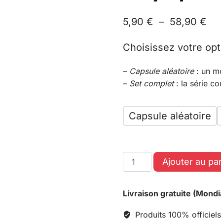
5,90
€
–
58,90
€
Choisissez votre opt
–
Capsule aléatoire
: un m
–
Set complet
: la série c
Capsule aléatoire
Ajouter au pa
Livraison gratuite (Mondi
Produits 100% officiels