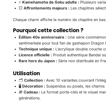
⚡
Kamehameha de Goku adulte :
Plusieurs vari
💥
Affrontements majeurs :
Les chapitres sélect
Chaque charm affiche le numéro de chapitre en bas 
Pourquoi cette collection ?
Édition 40e anniversaire :
Une série commémorati
sentimentale pour tout fan de gashapon Dragon B
Technique unique :
L’acrylique double couche cr
Licence officielle :
Produit authentique Bandai sou
Rare hors du Japon :
Série non distribuée en Fra
Utilisation
🗂️
Collection :
Avec 10 variantes couvrant l’intég
🖥️
Décoration :
Suspendus ou posés, les charms en
🎁
Cadeau :
Le format porte-clés et le visuel ma
générations.