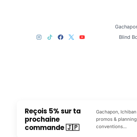
Gachapon
Blind B
Reçois 5% sur ta
Gachapon, Ichiban 
prochaine
promos & planning
commande 🇯🇵
conventions...